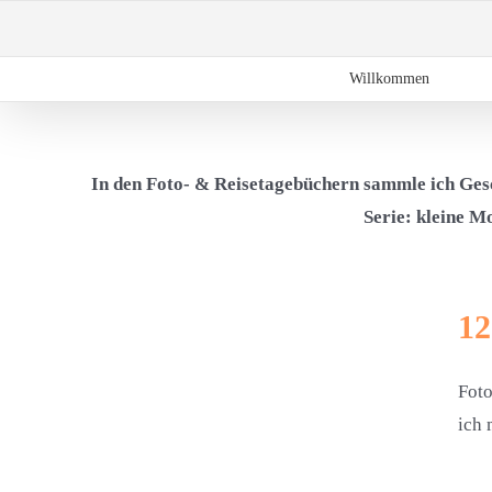
Zum
Inhalt
springen
Willkommen
In den Foto- & Reisetagebüchern sammle ich Gesc
Serie: kleine M
12
Foto
ich 
024