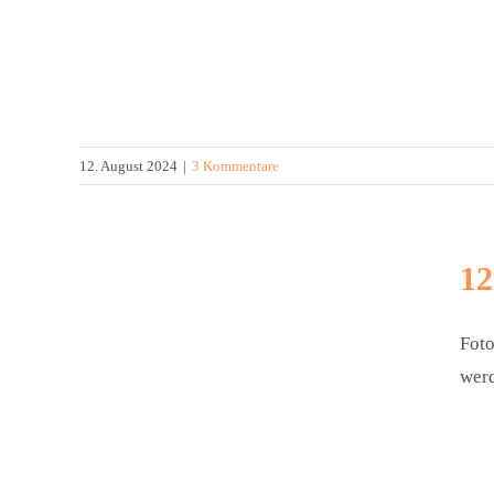
024
12. August 2024
|
3 Kommentare
12
Foto
werd
24