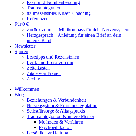
Paar- und Familienberatung
Traumaintegration
traumasensibles Krisen-Coaching
Referenzen
Für 0 €
Zurück zu mir – Minikompass für dein Nervensystem
Herzgespräch – Anleitung für einen Brief an dein
inneres Kind
Newsletter
Spuren
Lesetipps und Rezensionen
Lyrik und Prosa von mir
Zettelkasten
Zitate von Frauen
Archiv
Willkommen
Blog
Beziehungen & Verbundenheit
Nervensystem & Emotionsregulation
Selbstfürsorge & Alltagspraxis
Traumaintegration & innere Muster
Methoden & Verfahren
Psychoedukation
Persönlich & Haltung