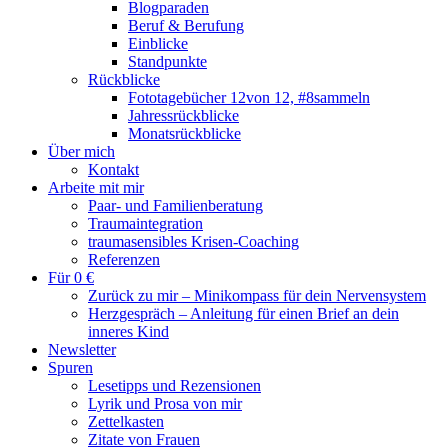
Blogparaden
Beruf & Berufung
Einblicke
Standpunkte
Rückblicke
Fototagebücher 12von 12, #8sammeln
Jahressrückblicke
Monatsrückblicke
Über mich
Kontakt
Arbeite mit mir
Paar- und Familienberatung
Traumaintegration
traumasensibles Krisen-Coaching
Referenzen
Für 0 €
Zurück zu mir – Minikompass für dein Nervensystem
Herzgespräch – Anleitung für einen Brief an dein
inneres Kind
Newsletter
Spuren
Lesetipps und Rezensionen
Lyrik und Prosa von mir
Zettelkasten
Zitate von Frauen