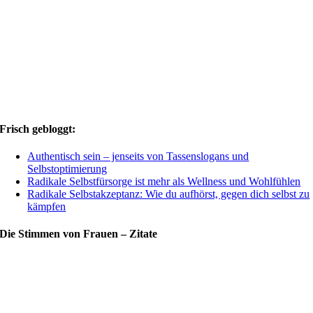
Frisch gebloggt:
Authentisch sein – jenseits von Tassenslogans und
Selbstoptimierung
Radikale Selbstfürsorge ist mehr als Wellness und Wohlfühlen
Radikale Selbstakzeptanz: Wie du aufhörst, gegen dich selbst zu
kämpfen
Die Stimmen von Frauen – Zitate