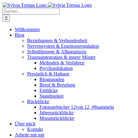
Zum
Inhalt
Suche
springen
nach:
Willkommen
Blog
Beziehungen & Verbundenheit
Nervensystem & Emotionsregulation
Selbstfürsorge & Alltagspraxis
Traumaintegration & innere Muster
Methoden & Verfahren
Psychoedukation
Persönlich & Haltung
Blogparaden
Beruf & Berufung
Einblicke
Standpunkte
Rückblicke
Fototagebücher 12von 12, #8sammeln
Jahressrückblicke
Monatsrückblicke
Über mich
Kontakt
Arbeite mit mir