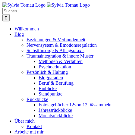
Zum
Inhalt
Suche
springen
nach:
Willkommen
Blog
Beziehungen & Verbundenheit
Nervensystem & Emotionsregulation
Selbstfürsorge & Alltagspraxis
Traumaintegration & innere Muster
Methoden & Verfahren
Psychoedukation
Persönlich & Haltung
Blogparaden
Beruf & Berufung
Einblicke
Standpunkte
Rückblicke
Fototagebücher 12von 12, #8sammeln
Jahressrückblicke
Monatsrückblicke
Über mich
Kontakt
Arbeite mit mir