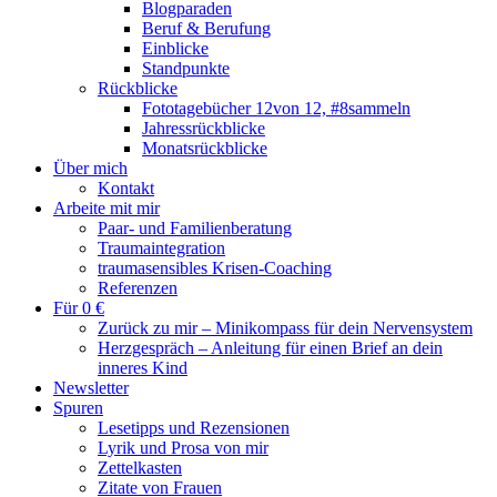
Blogparaden
Beruf & Berufung
Einblicke
Standpunkte
Rückblicke
Fototagebücher 12von 12, #8sammeln
Jahressrückblicke
Monatsrückblicke
Über mich
Kontakt
Arbeite mit mir
Paar- und Familienberatung
Traumaintegration
traumasensibles Krisen-Coaching
Referenzen
Für 0 €
Zurück zu mir – Minikompass für dein Nervensystem
Herzgespräch – Anleitung für einen Brief an dein
inneres Kind
Newsletter
Spuren
Lesetipps und Rezensionen
Lyrik und Prosa von mir
Zettelkasten
Zitate von Frauen