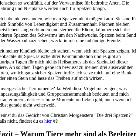
enschen so wohlfühlt, auf der Vorwarnliste für bedrohte Arten. Die
ahrung und Nistplätze werden auch für Spatzen knapp.
ch habe nie verstanden, wie man Spatzen nicht mögen kann. Sie sind fü
ich Sinnbild von Lebendigkeit und Zusammenhalt. Pärchen bleiben
eist lebenslang verbunden und sterben die Eltern, kümmern sich die
nderen Spatzen des Schwarms um den Nachwuchs. Spatzen beim Sand
der Wasserbad zuzusehen, weckt in mir eine unbändige Freude.
eit meiner Kindheit bleibe ich stehen, wenn sich mir Spatzen zeigen. Ic
eobachte ihr Spiel, lausche ihrer Kommunikation und es gibt an
raurigen Tagen für mich nichts Heilsameres als das Spektakel dieser
iere. An solchen Tagen gehe ich bewusst zu meinen drei auserwählten
rten, wo ich ganz sicher Spatzen treffe. Ich setze mich auf eine Bank
der einen Stein und lasse das Treiben auf mich wirken.
nvergessliche Tiermomente? Ja. Weil diese Vögel mir zeigen, was
npassungsfähigkeit und Gruppenzusammenhalt bedeuten und mich
aran erinnern, dass es schöne Momente im Leben gibt, auch wenn ich
elbst gerade nicht weiterweiß.
ennst du das Gedicht von Christian Morgenstern “Die drei Spatzen?”
alls nicht, findest du es
hier
😍
Fazit – Warum Tiere mehr sind als Begleite