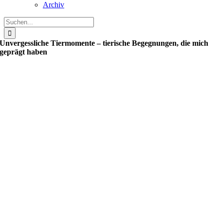
Archiv
Suche
nach:
Unvergessliche Tiermomente – tierische Begegnungen, die mich
geprägt haben