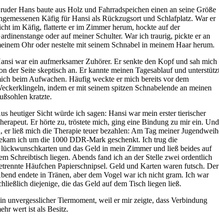
ruder Hans baute aus Holz und Fahrradspeichen einen an seine Größe
ngemessenen Käfig für Hansi als Rückzugsort und Schlafplatz. War er
icht im Käfig, flatterte er im Zimmer herum, hockte auf der
ardinenstange oder auf meiner Schulter. War ich traurig, pickte er an
einem Ohr oder nestelte mit seinem Schnabel in meinem Haar herum.
ansi war ein aufmerksamer Zuhörer. Er senkte den Kopf und sah mich
on der Seite skeptisch an. Er kannte meinen Tagesablauf und unterstütz
ich beim Aufwachen. Häufig weckte er mich bereits vor dem
eckerklingeln, indem er mit seinem spitzen Schnabelende an meinen
ußsohlen kratzte.
us heutiger Sicht würde ich sagen: Hansi war mein erster tierischer
herapeut. Er hörte zu, tröstete mich, ging eine Bindung zu mir ein. Un
a, er ließ mich die Therapie teuer bezahlen: Am Tag meiner Jugendweih
ekam ich um die 1000 DDR-Mark geschenkt. Ich trug die
lückwunschkarten und das Geld in mein Zimmer und ließ beides auf
em Schreibtisch liegen. Abends fand ich an der Stelle zwei ordentlich
etrennte Häufchen Papierschnipsel. Geld und Karten waren futsch. Der
bend endete in Tränen, aber dem Vogel war ich nicht gram. Ich war
chließlich diejenige, die das Geld auf dem Tisch liegen ließ.
in unvergesslicher Tiermoment, weil er mir zeigte, dass Verbindung
ehr wert ist als Besitz.