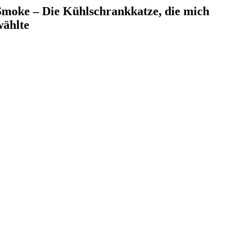
Smoke – Die Kühlschrankkatze, die mich
wählte