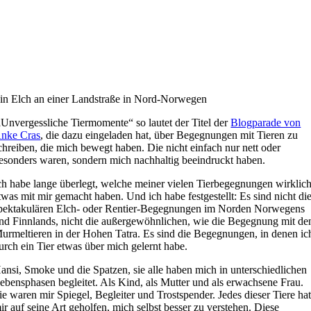
in Elch an einer Landstraße in Nord-Norwegen
Unvergessliche Tiermomente“ so lautet der Titel der
Blogparade von
nke Cras
, die dazu eingeladen hat, über Begegnungen mit Tieren zu
chreiben, die mich bewegt haben. Die nicht einfach nur nett oder
esonders waren, sondern mich nachhaltig beeindruckt haben.
ch habe lange überlegt, welche meiner vielen Tierbegegnungen wirklic
twas mit mir gemacht haben. Und ich habe festgestellt: Es sind nicht di
pektakulären Elch- oder Rentier-Begegnungen im Norden Norwegens
nd Finnlands, nicht die außergewöhnlichen, wie die Begegnung mit de
urmeltieren in der Hohen Tatra. Es sind die Begegnungen, in denen ic
urch ein Tier etwas über mich gelernt habe.
ansi, Smoke und die Spatzen, sie alle haben mich in unterschiedlichen
ebensphasen begleitet. Als Kind, als Mutter und als erwachsene Frau.
ie waren mir Spiegel, Begleiter und Trostspender. Jedes dieser Tiere ha
ir auf seine Art geholfen, mich selbst besser zu verstehen. Diese