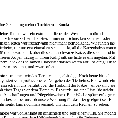
ine Zeichnung meiner Tochter von Smoke
eine Tochter war ein extrem tierliebendes Wesen und natürlich
ünschte sie sich ein Haustier. Immer nur Schnecken sammeln oder
liegen retten war irgendwann nicht mehr befriedigend. Wir fuhren ins
ierheim, nur um erst einmal zu schauen. Ja, all die Katzenbabys waren
üß und bezaubernd, aber diese eine schwarze Katze, die so still und in
nseren Augen traurig in ihrem Käfig saß, sie hatte es uns angetan. Mit
inem Blick des stummen Einverständnisses waren wir uns einig: Diese
atze musste mit, und zwar sofort.
ofort bekamen wir das Tier nicht ausgehändigt. Noch heute bin ich
egeistert vom professionellen Vorgehen des Tierheims. Erst wurde ein
espräch mit uns geführt über die Herkunft der Katze – unbekannt, sie
aß eines Tages vor dem Tierheim. Es wurde uns eine Liste überreicht,
it Anschaffungen und Pflegehinweisen. Eine Woche später erfolgte ein
ausbesuch bei uns, ob unsere Wohnung für das Tier geeignet sei. Ein
ahr später kam nochmals jemand, um nach dem Rechten zu sehen.
moke war von Anfang an schüchtern und sehr eigenwillig. Sie mochte
ur Futter, das aus dem Kühlschrank kam, daher ihr Beiname