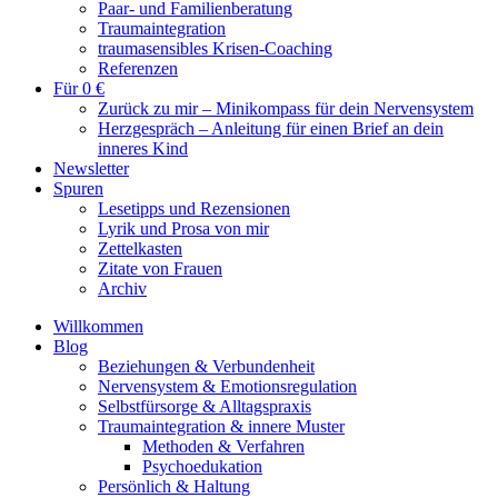
Paar- und Familienberatung
Traumaintegration
traumasensibles Krisen-Coaching
Referenzen
Für 0 €
Zurück zu mir – Minikompass für dein Nervensystem
Herzgespräch – Anleitung für einen Brief an dein
inneres Kind
Newsletter
Spuren
Lesetipps und Rezensionen
Lyrik und Prosa von mir
Zettelkasten
Zitate von Frauen
Archiv
Willkommen
Blog
Beziehungen & Verbundenheit
Nervensystem & Emotionsregulation
Selbstfürsorge & Alltagspraxis
Traumaintegration & innere Muster
Methoden & Verfahren
Psychoedukation
Persönlich & Haltung