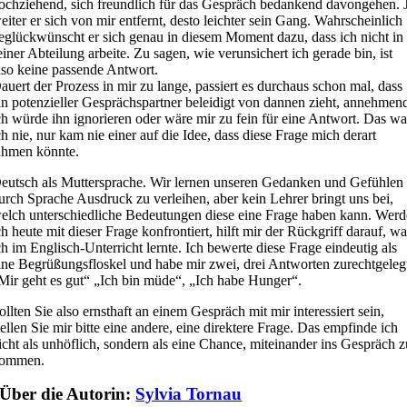
ochziehend, sich freundlich für das Gespräch bedankend davongehen. 
eiter er sich von mir entfernt, desto leichter sein Gang. Wahrscheinlich
eglückwünscht er sich genau in diesem Moment dazu, dass ich nicht in
einer Abteilung arbeite. Zu sagen, wie verunsichert ich gerade bin, ist
lso keine passende Antwort.
auert der Prozess in mir zu lange, passiert es durchaus schon mal, dass
in potenzieller Gesprächspartner beleidigt von dannen zieht, annehmen
ch würde ihn ignorieren oder wäre mir zu fein für eine Antwort. Das wa
ch nie, nur kam nie einer auf die Idee, dass diese Frage mich derart
ähmen könnte.
eutsch als Muttersprache. Wir lernen unseren Gedanken und Gefühlen
urch Sprache Ausdruck zu verleihen, aber kein Lehrer bringt uns bei,
elch unterschiedliche Bedeutungen diese eine Frage haben kann. Werd
ch heute mit dieser Frage konfrontiert, hilft mir der Rückgriff darauf, w
ch im Englisch-Unterricht lernte. Ich bewerte diese Frage eindeutig als
ine Begrüßungsfloskel und habe mir zwei, drei Antworten zurechtgeleg
Mir geht es gut“ „Ich bin müde“, „Ich habe Hunger“.
ollten Sie also ernsthaft an einem Gespräch mit mir interessiert sein,
tellen Sie mir bitte eine andere, eine direktere Frage. Das empfinde ich
icht als unhöflich, sondern als eine Chance, miteinander ins Gespräch 
ommen.
Über die Autorin:
Sylvia Tornau