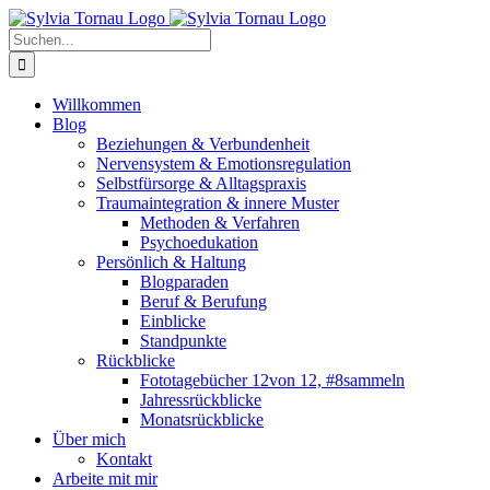
Zum
Inhalt
Suche
springen
nach:
Willkommen
Blog
Beziehungen & Verbundenheit
Nervensystem & Emotionsregulation
Selbstfürsorge & Alltagspraxis
Traumaintegration & innere Muster
Methoden & Verfahren
Psychoedukation
Persönlich & Haltung
Blogparaden
Beruf & Berufung
Einblicke
Standpunkte
Rückblicke
Fototagebücher 12von 12, #8sammeln
Jahressrückblicke
Monatsrückblicke
Über mich
Kontakt
Arbeite mit mir