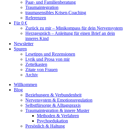
Paar- und Familienberatung
Traumaintegration
traumasensibles Krisen-Coaching
Referenzen
Für 0 €
Zurück zu mir – Minikompass für dein Nervensystem
Herzgespräch – Anleitung für einen Brief an dein
inneres Kind
Newsletter
Spuren
Lesetipps und Rezensionen
Lyrik und Prosa von mir
Zettelkasten
Zitate von Frauen
Archiv
Willkommen
Blog
Beziehungen & Verbundenheit
Nervensystem & Emotionsregulation
Selbstfürsorge & Alltagspraxis
Traumaintegration & innere Muster
Methoden & Verfahren
Psychoedukation
Persönlich & Haltung