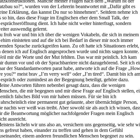
atzkonstruktionen. Manche meiner Fragen nach dem „Warum ist der
atzbau so?“, wurden von der Lehrerin beantwortet mit „Dafür gibt es
eine Erklärung, das kannst Du nur so hinnehmen“. Seitdem nehme ich
s so hin, dass diese Frage im Englischen eher dem Small Talk, der
esprächseröffnung dient. Ich habe nicht weiter hinterfragt, sondern
eiter auswendig gelernt.
u froh war und bin ich über die wenigen Vokabeln, die sich in meinem
ehirn einisteten und auf die ich bei Bedarf in dieser mir noch immer
remden Sprache zurückgreifen kann. Zu oft hatte ich Situationen erlebt,
n denen ich auf Englisch angesprochen wurde und nichts sagen konnte.
eil mir die Worte und der Mut fehlten. Das war mir peinlich. Ich kam
ir dumm vor und ob der Sprachbarriere nicht dazugehörend. Seit ich ei
aar der Standardantworten parat habe, antworte ich auf die Frage „Ho
re you?“ meist brav „I’m verry well“ oder „I’m tired“. Damit bin ich a
espräch oder zumindest an der Begegnung beteiligt, gehöre dazu.
eine Antworten führen nebenbei gesagt dazu, dass die wenigen
enschen, die mir begegnen und mir diese Frage auf Englisch stellen, e
iemlich falsches Bild von mir haben müssen. Für sie bin ich
ahrscheinlich eine permanent gut gelaunte, aber übernächtigte Person,
ie nachts wer weiß was treibt. Aber sowohl sie als auch ich wissen, das
ür die Beantwortung möglicher nachfolgender Fragen mein Englisch
icht ausreicht.
eistens lächeln wir uns also an, versichern uns gegenseitig, wie sehr w
ns gefreut haben, einander zu treffen und gehen in dem Gefühl
useinander, einem anderen freundlichen Menschen begegnet zu sein.