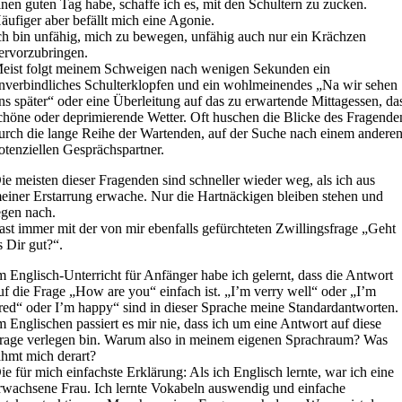
inen guten Tag habe, schaffe ich es, mit den Schultern zu zucken.
äufiger aber befällt mich eine Agonie.
ch bin unfähig, mich zu bewegen, unfähig auch nur ein Krächzen
ervorzubringen.
eist folgt meinem Schweigen nach wenigen Sekunden ein
nverbindliches Schulterklopfen und ein wohlmeinendes „Na wir sehen
ns später“ oder eine Überleitung auf das zu erwartende Mittagessen, da
chöne oder deprimierende Wetter. Oft huschen die Blicke des Fragende
urch die lange Reihe der Wartenden, auf der Suche nach einem andere
otenziellen Gesprächspartner.
ie meisten dieser Fragenden sind schneller wieder weg, als ich aus
einer Erstarrung erwache. Nur die Hartnäckigen bleiben stehen und
egen nach.
ast immer mit der von mir ebenfalls gefürchteten Zwillingsfrage „Geht
s Dir gut?“.
m Englisch-Unterricht für Anfänger habe ich gelernt, dass die Antwort
uf die Frage „How are you“ einfach ist. „I’m verry well“ oder „I’m
ired“ oder I’m happy“ sind in dieser Sprache meine Standardantworten.
m Englischen passiert es mir nie, dass ich um eine Antwort auf diese
rage verlegen bin. Warum also in meinem eigenen Sprachraum? Was
ähmt mich derart?
ie für mich einfachste Erklärung: Als ich Englisch lernte, war ich eine
rwachsene Frau. Ich lernte Vokabeln auswendig und einfache