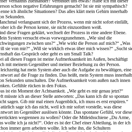
nser Verhältnis zueinander? Verbindet uns etwas? Habe ich mit dieser
erson schon negative Erfahrungen gemacht? Ist sie mir sympathisch?
enne ich ähnliche Situationen? Das alles klärt mein Gehirn innerhalb
on Sekunden.
anchmal verlangsamt sich der Prozess, wenn mir nicht sofort einfällt,
oher ich die Person kenne, sie nicht einzuordnen weiß.
ind diese Fragen geklärt, wechselt der Prozess in eine andere Ebene.
ein System versucht etwas vorwegzunehmen. „Wie sind die
chwingungen zwischen uns?“ „Wie wirkt die Person auf mich?“ „Was
ill sie von mir?“ „Will sie wirklich etwas über mich wissen?“ „Sucht si
rnsthaft das Gespräch oder geht es um Small Talk?
ei all diesen Fragen ist meine Aufmerksamkeit im Außen, beschäftigt
ich mit meinem Gegenüber und meiner Beziehung zu der Person.
leichzeitig hat mein System aber auch die Aufgabe zu bewältigen, eine
ntwort auf die Frage zu finden. Das heißt, mein System muss innerhal
on Sekunden umschalten. Die Aufmerksamkeit vom außen nach innen
enken. Gefühle rücken in den Fokus.
as ist ein Moment der Achtsamkeit. „Wie geht es mir genau jetzt?“
ft müsste ich an dieser Stelle antworten: „Das kann ich dir so spontan
icht sagen. Gib mir mal einen Augenblick, ich muss es erst erspüren.“
atürlich sage ich das nicht, weil ich mir sofort vorstelle, was diese
ntwort im Gegenüber auslösen könnte. Das spontane Gefühl, vor diese
errückten wegrennen zu wollen? Oder die Mitleidsschiene „Du Arme,
as wollte ich ja nicht?“. Oder es ist der Chef einer Abteilung, in der ich
chon immer gern arbeiten wollte. Ich sehe ihn, die Schultern