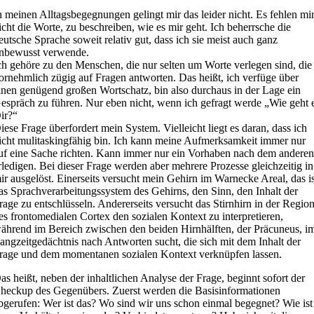
n meinen Alltagsbegegnungen gelingt mir das leider nicht. Es fehlen mi
icht die Worte, zu beschreiben, wie es mir geht. Ich beherrsche die
eutsche Sprache soweit relativ gut, dass ich sie meist auch ganz
nbewusst verwende.
ch gehöre zu den Menschen, die nur selten um Worte verlegen sind, die
ornehmlich zügig auf Fragen antworten. Das heißt, ich verfüge über
inen genügend großen Wortschatz, bin also durchaus in der Lage ein
espräch zu führen. Nur eben nicht, wenn ich gefragt werde „Wie geht 
ir?“
iese Frage überfordert mein System. Vielleicht liegt es daran, dass ich
icht mulitaskingfähig bin. Ich kann meine Aufmerksamkeit immer nur
uf eine Sache richten. Kann immer nur ein Vorhaben nach dem andere
rledigen. Bei dieser Frage werden aber mehrere Prozesse gleichzeitig in
ir ausgelöst. Einerseits versucht mein Gehirn im Warnecke Areal, das i
as Sprachverarbeitungssystem des Gehirns, den Sinn, den Inhalt der
rage zu entschlüsseln. Andererseits versucht das Stirnhirn in der Regio
es frontomedialen Cortex den sozialen Kontext zu interpretieren,
ährend im Bereich zwischen den beiden Hirnhälften, der Präcuneus, i
angzeitgedächtnis nach Antworten sucht, die sich mit dem Inhalt der
rage und dem momentanen sozialen Kontext verknüpfen lassen.
as heißt, neben der inhaltlichen Analyse der Frage, beginnt sofort der
heckup des Gegenübers. Zuerst werden die Basisinformationen
bgerufen: Wer ist das? Wo sind wir uns schon einmal begegnet? Wie ist