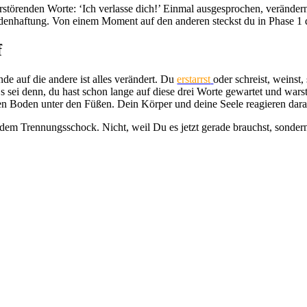
rstörenden Worte: ‘Ich verlasse dich!’ Einmal ausgesprochen, verändern 
odenhaftung. Von einem Moment auf den anderen steckst du in Phase 1
f
de auf die andere ist alles verändert. Du
erstarrst
oder schreist, weinst, 
s sei denn, du hast schon lange auf diese drei Worte gewartet und warst
 den Boden unter den Füßen. Dein Körper und deine Seele reagieren dar
m Trennungsschock. Nicht, weil Du es jetzt gerade brauchst, sondern f