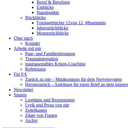
Beruf & Berufung
Einblicke
Standpunkte
Rückblicke
Fototagebücher 12von 12, #8sammeln
Jahressrückblicke
Monatsrückblicke
Über mich
Kontakt
Arbeite mit mir
Paar- und Familienberatung
Traumaintegration
traumasensibles Krisen-Coaching
Referenzen
Für 0 €
Zurück zu mir – Minikompass für dein Nervensystem
Herzgespräch – Anleitung für einen Brief an dein innere
Newsletter
Spuren
Lesetipps und Rezensionen
Lyrik und Prosa von mir
Zettelkasten
Zitate von Frauen
Archiv