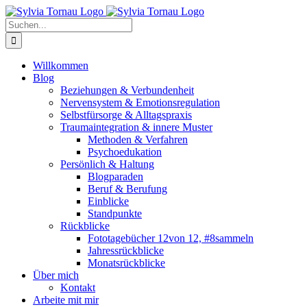
Zum
Inhalt
Suche
springen
nach:
Willkommen
Blog
Beziehungen & Verbundenheit
Nervensystem & Emotionsregulation
Selbstfürsorge & Alltagspraxis
Traumaintegration & innere Muster
Methoden & Verfahren
Psychoedukation
Persönlich & Haltung
Blogparaden
Beruf & Berufung
Einblicke
Standpunkte
Rückblicke
Fototagebücher 12von 12, #8sammeln
Jahressrückblicke
Monatsrückblicke
Über mich
Kontakt
Arbeite mit mir