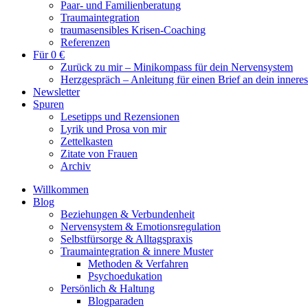
Paar- und Familienberatung
Traumaintegration
traumasensibles Krisen-Coaching
Referenzen
Für 0 €
Zurück zu mir – Minikompass für dein Nervensystem
Herzgespräch – Anleitung für einen Brief an dein innere
Newsletter
Spuren
Lesetipps und Rezensionen
Lyrik und Prosa von mir
Zettelkasten
Zitate von Frauen
Archiv
Willkommen
Blog
Beziehungen & Verbundenheit
Nervensystem & Emotionsregulation
Selbstfürsorge & Alltagspraxis
Traumaintegration & innere Muster
Methoden & Verfahren
Psychoedukation
Persönlich & Haltung
Blogparaden