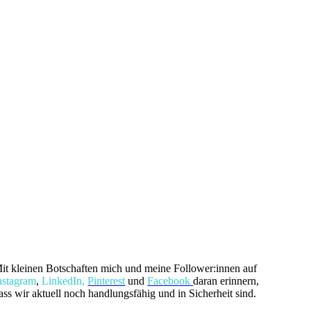
it kleinen Botschaften mich und meine Follower:innen auf
nstagram
,
LinkedIn,
Pinterest
und
Facebook
daran erinnern,
ass wir aktuell noch handlungsfähig und in Sicherheit sind.