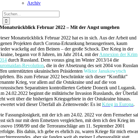
Archiv
Suche
nach:
Monatsrückblick Februar 2022 – Mit der Angst umgehen
ieser Monatsrückblick Februar 2022 hat es in sich. Aus der Arbeit und
igenen Projekten durch Corona-Erkrankung herausgerissen, kaum
ieder wackelig auf den Beinen – der große Schock. Der Krieg in der
kraine, begann vor 8 Jahren, im Jahr 2014, mit der
Annexion der Krim
014
durch Russland. Dem voraus ging im Winter 2013/14 die
uromaidan-Revolution
, die in der Absetzung des seit 2004 von Russla
ffen unterstützten ukrainischen Präsidenten
Wiktor Janukowytsch
ipfelten. Bis zum Februar 2022 beschränkte sich dieser “Konflikt”
enannte Krieg, vor allem auf die Ostukraine und auf die von
rorussischen Separatisten kontrollierten Gebiete Donezk und Lugansk.
m 24.02.2022 beginnt die militärische Invasion Russlands, der Überfal
eht weit über die bisherigen Kriegsgebiete in der Ostukraine hinaus.
ewertet wird dieser Überfall als Zeitenwende: Es ist
Krieg in Europa
.
ie Fassungslosigkeit, mit der ich am 24.02. 2022 vor dem Fernseher sa
ässt sich nur mit dem Entsetzen vergleichen, mit dem ich den Krieg im
osovo 1998/99 und die Terroranschläge am 11. September 2001
erfolgte. Bis dahin, ich gebe es ehrlich zu, waren Kriege für mich etwa
urchterregendes, aber sie fanden weit ab meiner Lebensrealität statt.