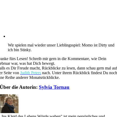
Wir spielen mal wieder unser Lieblingsspiel: Momo ist Dirty und
ich bin Stinky.
anke fürs Lesen! Schreib mir gern in die Kommentare, wie Dein
ebruar war, was hat Dich bewegt.
alls es Dir Freude macht, Rückblicke zu lesen, dann schau gern mal au
er Seite von
Judith Peters
nach. Unter ihrem Rückblick findest Du noc
ine Reihe anderer Monatsrückblicke.
Über die Autorin:
Sylvia Tornau
„Ins Kleid des Lebens Würde weben" ist mein persönliches und