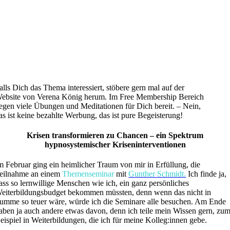
alls Dich das Thema interessiert, stöbere gern mal auf der
ebsite von Verena König herum. Im Free Membership Bereich
iegen viele Übungen und Meditationen für Dich bereit. – Nein,
as ist keine bezahlte Werbung, das ist pure Begeisterung!
Krisen transformieren zu Chancen – ein Spektrum
hypnosystemischer Kriseninterventionen
m Februar ging ein heimlicher Traum von mir in Erfüllung, die
eilnahme an einem
Themenseminar
mit
Gunther Schmidt.
Ich finde ja,
ass so lernwillige Menschen wie ich, ein ganz persönliches
eiterbildungsbudget bekommen müssten, denn wenn das nicht in
umme so teuer wäre, würde ich die Seminare alle besuchen. Am Ende
aben ja auch andere etwas davon, denn ich teile mein Wissen gern, zu
eispiel in Weiterbildungen, die ich für meine Kolleg:innen gebe.