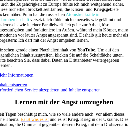
urch die Zugehörigkeit zu Europa fühlte ich mich weitgehend sicher.
iese Sicherheit bröckelt seit Jahren, die Krisen- und Kriegsgebiete
ücken näher. Putin hat die russischen
Atomstreitkräfte in
larmbereitschaft
versetzt. Ich fühle mich einerseits wie gelähmt und
ndererseits wie in einer Parallelwelt. Ich gehe zur Arbeit, löse
agesaufgaben und funktioniere im Außen, während mein Körper, mein
motionen vor lauter Angst angespannt sind. Deshalb gilt heute mehr al
orgestern: Ich darf mit der Angst umgehen lernen.
ie sehen gerade einen Platzhalterinhalt von
YouTube
. Um auf den
igentlichen Inhalt zuzugreifen, klicken Sie auf die Schaltfläche unten.
itte beachten Sie, dass dabei Daten an Drittanbieter weitergegeben
erden.
ehr Informationen
nhalt entsperren
rforderlichen Service akzeptieren und Inhalte entsperren
Lernen mit der Angst umzugehen
eit Tagen beschäftigt mich, wie so viele andere auch, vor allem dieses
ine Thema.
Es ist was es ist
und es ist Krieg. Krieg in der Ukraine. Die
ituation, die Ohnmacht gegenüber diesem Krieg, mit dem Drohszenari