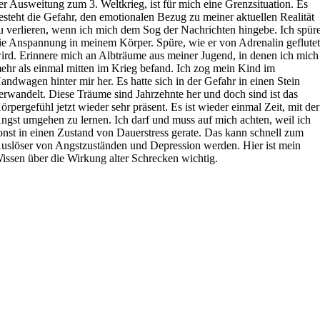
er Ausweitung zum 3. Weltkrieg, ist für mich eine Grenzsituation. Es
esteht die Gefahr, den emotionalen Bezug zu meiner aktuellen Realität
u verlieren, wenn ich mich dem Sog der Nachrichten hingebe. Ich spür
ie Anspannung in meinem Körper. Spüre, wie er von Adrenalin geflute
ird. Erinnere mich an Albträume aus meiner Jugend, in denen ich mich
ehr als einmal mitten im Krieg befand. Ich zog mein Kind im
andwagen hinter mir her. Es hatte sich in der Gefahr in einen Stein
erwandelt. Diese Träume sind Jahrzehnte her und doch sind ist das
örpergefühl jetzt wieder sehr präsent. Es ist wieder einmal Zeit, mit der
ngst umgehen zu lernen. Ich darf und muss auf mich achten, weil ich
onst in einen Zustand von Dauerstress gerate. Das kann schnell zum
uslöser von Angstzuständen und Depression werden. Hier ist mein
issen über die Wirkung alter Schrecken wichtig.