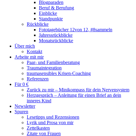
Blogparaden
Beruf & Berufung
Einblicke
Standpunkte
Rückblicke
Fototagebücher 12von 12, #8sammeln
Jahressrückblicke
Monatsrückblicke
Über mich
Kontakt
Arbeite mit mir
Paar- und Familienberatung
Traumaintegration
traumasensibles Krisen-Coaching
Referenzen
Für 0 €
Zurück zu mir – Minikompass für dein Nervensystem
Herzgespräch – Anleitung für einen Brief an dein
inneres Kind
Newsletter
Spuren
Lesetipps und Rezensionen
Lyrik und Prosa von mir
Zettelkasten
Zitate von Frauen