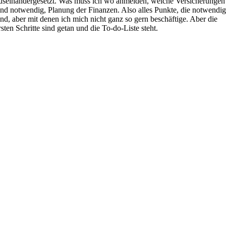
useinandergesetzt. Was muss ich wo anmelden, welche Versicherungen
ind notwendig, Planung der Finanzen. Also alles Punkte, die notwendi
ind, aber mit denen ich mich nicht ganz so gern beschäftige. Aber die
rsten Schritte sind getan und die To-do-Liste steht.