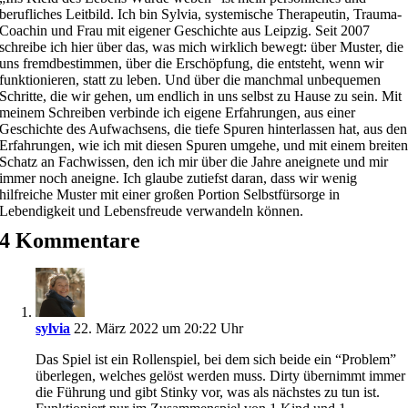
berufliches Leitbild. Ich bin Sylvia, systemische Therapeutin, Trauma-
Coachin und Frau mit eigener Geschichte aus Leipzig. Seit 2007
schreibe ich hier über das, was mich wirklich bewegt: über Muster, die
uns fremdbestimmen, über die Erschöpfung, die entsteht, wenn wir
funktionieren, statt zu leben. Und über die manchmal unbequemen
Schritte, die wir gehen, um endlich in uns selbst zu Hause zu sein. Mit
meinem Schreiben verbinde ich eigene Erfahrungen, aus einer
Geschichte des Aufwachsens, die tiefe Spuren hinterlassen hat, aus den
Erfahrungen, wie ich mit diesen Spuren umgehe, und mit einem breite
Schatz an Fachwissen, den ich mir über die Jahre aneignete und mir
immer noch aneigne. Ich glaube zutiefst daran, dass wir wenig
hilfreiche Muster mit einer großen Portion Selbstfürsorge in
Lebendigkeit und Lebensfreude verwandeln können.
4 Kommentare
sylvia
22. März 2022 um 20:22 Uhr
Das Spiel ist ein Rollenspiel, bei dem sich beide ein “Problem”
überlegen, welches gelöst werden muss. Dirty übernimmt immer
die Führung und gibt Stinky vor, was als nächstes zu tun ist.