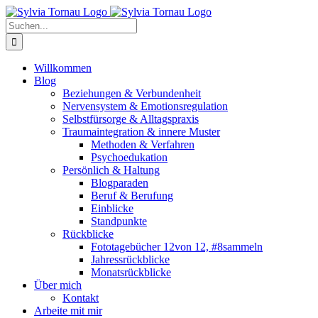
Zum
Inhalt
Suche
springen
nach:
Willkommen
Blog
Beziehungen & Verbundenheit
Nervensystem & Emotionsregulation
Selbstfürsorge & Alltagspraxis
Traumaintegration & innere Muster
Methoden & Verfahren
Psychoedukation
Persönlich & Haltung
Blogparaden
Beruf & Berufung
Einblicke
Standpunkte
Rückblicke
Fototagebücher 12von 12, #8sammeln
Jahressrückblicke
Monatsrückblicke
Über mich
Kontakt
Arbeite mit mir