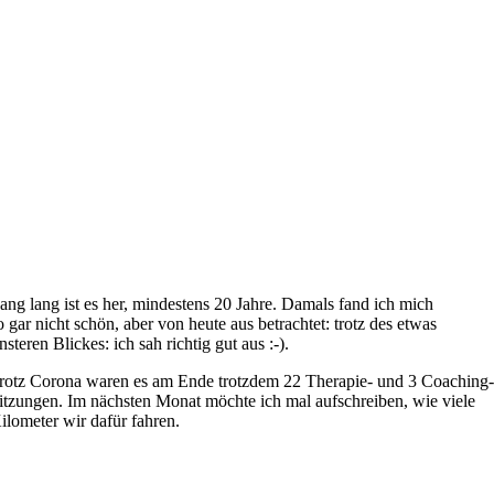
ang lang ist es her, mindestens 20 Jahre. Damals fand ich mich
o gar nicht schön, aber von heute aus betrachtet: trotz des etwas
insteren Blickes: ich sah richtig gut aus :-).
rotz Corona waren es am Ende trotzdem 22 Therapie- und 3 Coaching
itzungen. Im nächsten Monat möchte ich mal aufschreiben, wie viele
ilometer wir dafür fahren.