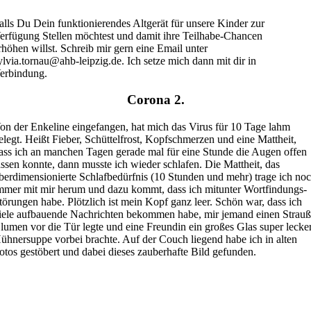
alls Du Dein funktionierendes Altgerät für unsere Kinder zur
erfügung Stellen möchtest und damit ihre Teilhabe-Chancen
rhöhen willst. Schreib mir gern eine Email unter
ylvia.tornau@ahb-leipzig.de. Ich setze mich dann mit dir in
erbindung.
Corona 2.
on der Enkeline eingefangen, hat mich das Virus für 10 Tage lahm
elegt. Heißt Fieber, Schüttelfrost, Kopfschmerzen und eine Mattheit,
ass ich an manchen Tagen gerade mal für eine Stunde die Augen offen
assen konnte, dann musste ich wieder schlafen. Die Mattheit, das
berdimensionierte Schlafbedürfnis (10 Stunden und mehr) trage ich no
mmer mit mir herum und dazu kommt, dass ich mitunter Wortfindungs-
törungen habe. Plötzlich ist mein Kopf ganz leer. Schön war, dass ich
iele aufbauende Nachrichten bekommen habe, mir jemand einen Strau
lumen vor die Tür legte und eine Freundin ein großes Glas super lecke
ühnersuppe vorbei brachte. Auf der Couch liegend habe ich in alten
otos gestöbert und dabei dieses zauberhafte Bild gefunden.