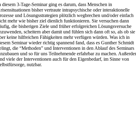
n diesem 3-Tage-Seminar ging es darum, dass Menschen in
risensituationen bisher vertraute intrapsychische oder interaktionelle
rozesse und Lösungsstrategien plötzlich wegbrechen und/oder einfach
icht mehr wie bisher ziel dienlich funktionieren. Sie versuchen dann
äufig, die bisherigen Ziele und früher erfolgreichen Lösungsversuche
nzuwenden, scheitern aber damit und fühlen sich dann oft so, als ob sie
ber keine hilfreichen Fähigkeiten mehr verfügen würden. Was ich in
iesem Seminar wieder richtig spannend fand, dass es Gunther Schmidt
elingt, die “Methoden” und Interventionen in den Ablauf des Seminars
inzubauen und so für uns Teilnehmende erfahrbar zu machen. Außerd
ind viele der Interventionen auch für den Eigenbedarf, im Sinne von
elbstfürsorge, nutzbar.