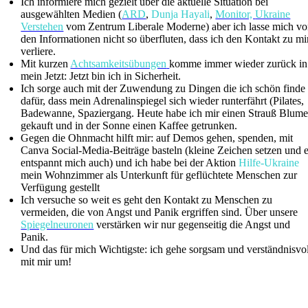
Ich informiere mich gezielt über die aktuelle Situation bei
ausgewählten Medien (
ARD
,
Dunja Hayali
,
Monitor,
Ukraine
Verstehen
vom Zentrum Liberale Moderne
)
aber ich lasse mich v
den Informationen nicht so überfluten, dass ich den Kontakt zu mi
verliere.
Mit kurzen
Achtsamkeitsübungen
komme immer wieder zurück in
mein Jetzt: Jetzt bin ich in Sicherheit.
Ich sorge auch mit der Zuwendung zu Dingen die ich schön finde
dafür, dass mein Adrenalinspiegel sich wieder runterfährt (Pilates,
Badewanne, Spaziergang. Heute habe ich mir einen Strauß Blum
gekauft und in der Sonne einen Kaffee getrunken.
Gegen die Ohnmacht hilft mir: auf Demos gehen, spenden, mit
Canva Social-Media-Beiträge basteln (kleine Zeichen setzen und 
entspannt mich auch) und ich habe bei der Aktion
Hilfe-Ukraine
mein Wohnzimmer als Unterkunft für geflüchtete Menschen zur
Verfügung gestellt
Ich versuche so weit es geht den Kontakt zu Menschen zu
vermeiden, die von Angst und Panik ergriffen sind. Über unsere
Spiegelneuronen
verstärken wir nur gegenseitig die Angst und
Panik.
Und das für mich Wichtigste: ich gehe sorgsam und verständnisvol
mit mir um!