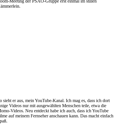
oom-Meeting der PSAO-Gruppe erst einmal im stillen
ämmerlein.
o sieht er aus, mein YouTube-Kanal. Ich mag es, dass ich dort
inige Videos nur mit ausgewählten Menschen teile, etwa die
omo-Videos. Neu entdeckt habe ich auch, dass ich YouTube
ilme auf meinem Fernseher anschauen kann. Das macht einfach
paß.