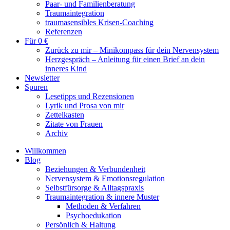
Paar- und Familienberatung
Traumaintegration
traumasensibles Krisen-Coaching
Referenzen
Für 0 €
Zurück zu mir – Minikompass für dein Nervensystem
Herzgespräch – Anleitung für einen Brief an dein
inneres Kind
Newsletter
Spuren
Lesetipps und Rezensionen
Lyrik und Prosa von mir
Zettelkasten
Zitate von Frauen
Archiv
Willkommen
Blog
Beziehungen & Verbundenheit
Nervensystem & Emotionsregulation
Selbstfürsorge & Alltagspraxis
Traumaintegration & innere Muster
Methoden & Verfahren
Psychoedukation
Persönlich & Haltung