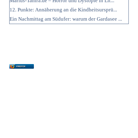
Marius-Tahira.de – Horror und Dystopie in Lit...
12. Punkte: Annäherung an die Kindheitsursprü...
Ein Nachmittag am Südufer: warum der Gardasee ...
FIREFOX