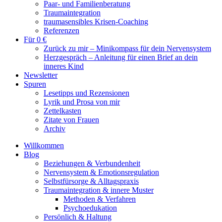
Paar- und Familienberatung
Traumaintegration
traumasensibles Krisen-Coaching
Referenzen
Für 0 €
Zurück zu mir – Minikompass für dein Nervensystem
Herzgespräch – Anleitung für einen Brief an dein
inneres Kind
Newsletter
Spuren
Lesetipps und Rezensionen
Lyrik und Prosa von mir
Zettelkasten
Zitate von Frauen
Archiv
Willkommen
Blog
Beziehungen & Verbundenheit
Nervensystem & Emotionsregulation
Selbstfürsorge & Alltagspraxis
Traumaintegration & innere Muster
Methoden & Verfahren
Psychoedukation
Persönlich & Haltung