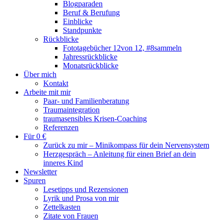
Blogparaden
Beruf & Berufung
Einblicke
Standpunkte
Rückblicke
Fototagebücher 12von 12, #8sammeln
Jahressrückblicke
Monatsrückblicke
Über mich
Kontakt
Arbeite mit mir
Paar- und Familienberatung
Traumaintegration
traumasensibles Krisen-Coaching
Referenzen
Für 0 €
Zurück zu mir – Minikompass für dein Nervensystem
Herzgespräch – Anleitung für einen Brief an dein
inneres Kind
Newsletter
Spuren
Lesetipps und Rezensionen
Lyrik und Prosa von mir
Zettelkasten
Zitate von Frauen