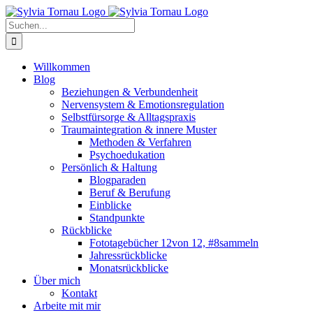
Zum
Inhalt
Suche
springen
nach:
Willkommen
Blog
Beziehungen & Verbundenheit
Nervensystem & Emotionsregulation
Selbstfürsorge & Alltagspraxis
Traumaintegration & innere Muster
Methoden & Verfahren
Psychoedukation
Persönlich & Haltung
Blogparaden
Beruf & Berufung
Einblicke
Standpunkte
Rückblicke
Fototagebücher 12von 12, #8sammeln
Jahressrückblicke
Monatsrückblicke
Über mich
Kontakt
Arbeite mit mir