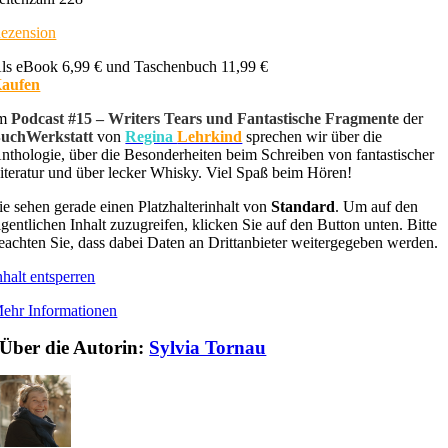
ezension
ls eBook 6,99 € und Taschenbuch 11,99 €
aufen
Im
Podcast #15 – Writers Tears und Fantastische Fragmente
der
uchWerkstatt
von
Regina
Lehrkind
sprechen wir über die
nthologie, über die Besonderheiten beim Schreiben von fantastischer
iteratur und über lecker Whisky. Viel Spaß beim Hören!
ie sehen gerade einen Platzhalterinhalt von
Standard
. Um auf den
igentlichen Inhalt zuzugreifen, klicken Sie auf den Button unten. Bitte
eachten Sie, dass dabei Daten an Drittanbieter weitergegeben werden.
nhalt entsperren
ehr Informationen
Über die Autorin:
Sylvia Tornau