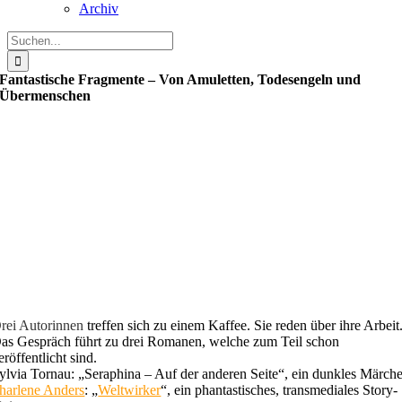
Archiv
Suche
nach:
Fantastische Fragmente – Von Amuletten, Todesengeln und
Übermenschen
rei Autorinnen
treffen sich zu einem Kaffee. Sie reden über ihre Arbeit
as Gespräch führt zu drei Romanen, welche zum Teil schon
eröffentlicht sind.
ylvia Tornau: „Seraphina – Auf der anderen Seite“, ein dunkles Märch
harlene Anders
: „
Weltwirker
“, ein phantastisches, transmediales Story-