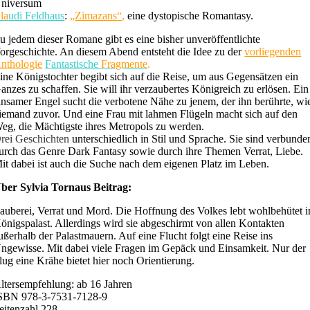
niversum
la
udi Feldhaus
:
„
Zimazans
“
,
eine dystopische Romantasy.
u jedem dieser Romane gibt es eine bisher unveröffentlichte
orgeschichte. An diesem Abend entsteht die Idee zu der
vorliegenden
nthologie
Fantastische
Fragmente
.
ine Königstochter begibt sich auf die Reise, um aus Gegensätzen ein
anzes zu schaffen. Sie will ihr verzaubertes Königreich zu erlösen. Ein
insamer Engel sucht die verbotene Nähe zu jenem, der ihn berührte, wi
iemand zuvor. Und eine Frau mit lahmen Flügeln macht sich auf den
eg, die Mächtigste ihres Metropols zu werden.
rei Geschichten
unterschiedlich in Stil und Sprache. Sie sind verbunde
urch das Genre Dark Fantasy sowie durch ihre Themen Verrat, Liebe.
it dabei ist auch die Suche nach dem eigenen Platz im Leben.
ber Sylvia Tornaus Beitrag:
auberei, Verrat und Mord. Die Hoffnung des Volkes lebt wohlbehütet 
önigspalast. Allerdings wird sie abgeschirmt von allen Kontakten
ußerhalb der Palastmauern. Auf eine Flucht folgt eine Reise ins
ngewisse. Mit dabei viele Fragen im Gepäck und Einsamkeit. Nur der
lug eine Krähe bietet hier noch Orientierung.
ltersempfehlung: ab 16 Jahren
SBN 978-3-7531-7128-9
eitenzahl 228