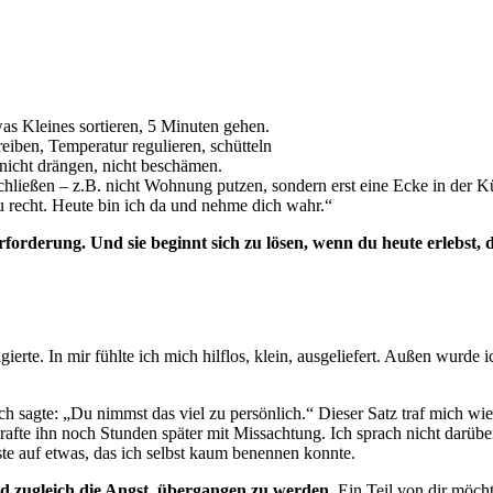
was Kleines sortieren, 5 Minuten gehen.
eiben, Temperatur regulieren, schütteln
nicht drängen, nicht beschämen.
ließen – z.B. nicht Wohnung putzen, sondern erst eine Ecke in der K
 recht. Heute bin ich da und nehme dich wahr.“
Überforderung. Und sie beginnt sich zu lösen, wenn du heute erlebs
gierte. In mir fühlte ich mich hilflos, klein, ausgeliefert. Außen wurde
h sagte: „Du nimmst das viel zu persönlich.“ Dieser Satz traf mich w
afte ihn noch Stunden später mit Missachtung. Ich sprach nicht darüber
te auf etwas, das ich selbst kaum benennen konnte.
 zugleich die Angst, übergangen zu werden
. Ein Teil von dir möch