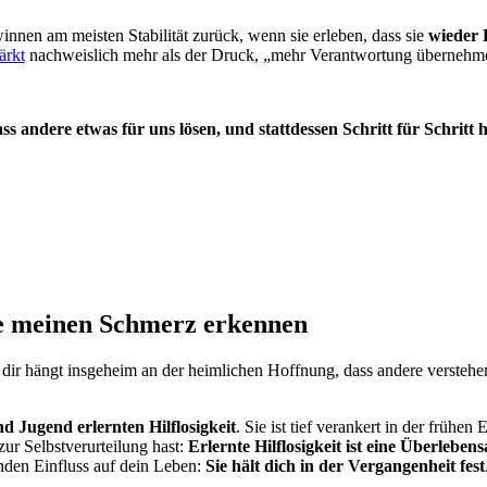
nnen am meisten Stabilität zurück, wenn sie erleben, dass sie
wieder 
ärkt
nachweislich mehr als der Druck, „mehr Verantwortung übernehm
s andere etwas für uns lösen, und stattdessen Schritt für Schritt
re meinen Schmerz erkennen
dir hängt insgeheim an der heimlichen Hoffnung, dass andere verstehen
nd Jugend erlernten Hilflosigkeit
. Sie ist tief verankert in der frühe
zur Selbstverurteilung hast:
Erlernte Hilflosigkeit ist eine Überleb
den Einfluss auf dein Leben:
Sie hält dich in der Vergangenheit fest