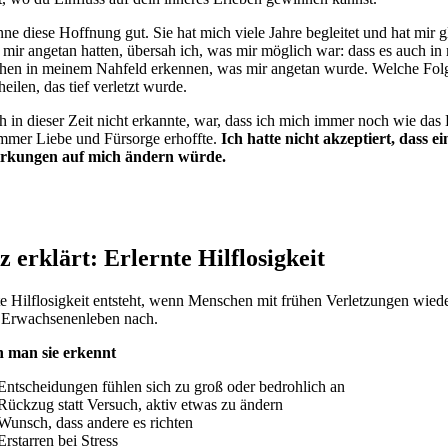
nne diese Hoffnung gut. Sie hat mich viele Jahre begleitet und hat mir
 mir angetan hatten, übersah ich, was mir möglich war: dass es auch i
en in meinem Nahfeld erkennen, was mir angetan wurde. Welche Folgen 
heilen, das tief verletzt wurde.
h in dieser Zeit nicht erkannte, war, dass ich mich immer noch wie das
mmer Liebe und Fürsorge erhoffte.
Ich hatte nicht akzeptiert, dass
rkungen auf mich ändern würde.
 erklärt: Erlernte Hilflosigkeit
te Hilflosigkeit entsteht, wenn Menschen mit frühen Verletzungen wieder
s Erwachsenenleben nach.
 man sie erkennt
Entscheidungen fühlen sich zu groß oder bedrohlich an
Rückzug statt Versuch, aktiv etwas zu ändern
Wunsch, dass andere es richten
Erstarren bei Stress