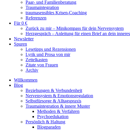
Paar- und Familienberatung
Traumaintegration
traumasensibles Krisen-Coaching
Referenzen
Für 0 €
Zurück zu mir – Minikompass für dein Nervensystem
Herzgespräch – Anleitung für einen Brief an dein innere
Newsletter
Spuren
Lesetipps und Rezensionen
Lyrik und Prosa von mir
Zettelkasten
Zitate von Frauen
Archiv
Willkommen
Blog
Beziehungen & Verbundenheit
Nervensystem & Emotionsregulation
Selbstfürsorge & Alltagspraxis
Traumaintegration & innere Muster
Methoden & Verfahren
Psychoedukation
Persönlich & Haltung
Blogparaden