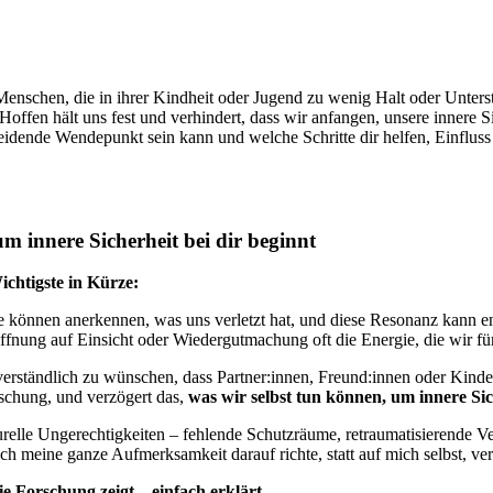
Menschen, die in ihrer Kindheit oder Jugend zu wenig Halt oder Unter
 Hoffen hält uns fest und verhindert, dass wir anfangen, unsere innere 
eidende Wendepunkt sein kann und welche Schritte dir helfen, Einfluss
 innere Sicherheit bei dir beginnt
chtigste in Kürze:
 können anerkennen, was uns verletzt hat, und diese Resonanz kann en
ffnung auf Einsicht oder Wiedergutmachung oft die Energie, die wir für
 verständlich zu wünschen, dass Partner:innen, Freund:innen oder Kind
schung, und verzögert das,
was wir selbst tun können, um innere Si
urelle Ungerechtigkeiten – fehlende Schutzräume, retraumatisierende V
ch meine ganze Aufmerksamkeit darauf richte, statt auf mich selbst, verl
e Forschung zeigt – einfach erklärt