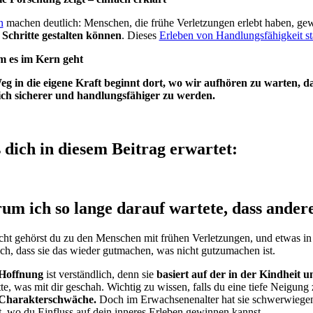
n
machen deutlich: Menschen, die frühe Verletzungen erlebt haben, gewi
 Schritte gestalten können
. Dieses
Erleben von Handlungsfähigkeit st
 es im Kern geht
g in die eigene Kraft beginnt dort, wo wir aufhören zu warten, das
ich sicherer und handlungsfähiger zu werden.
dich in diesem Beitrag erwartet:
um ich so lange darauf wartete, dass ande
icht gehörst du zu den Menschen mit frühen Verletzungen, und etwas in 
ch, dass sie das wieder gutmachen, was nicht gutzumachen ist.
 Hoffnung
ist verständlich, denn sie
basiert auf der in der Kindheit u
te, was mit dir geschah. Wichtig zu wissen, falls du eine tiefe Neigung 
 Charakterschwäche.
Doch im Erwachsenenalter hat sie schwerwiegen
st, wo du Einfluss auf dein inneres Erleben gewinnen kannst.