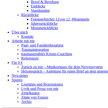
Beruf & Berufung
Einblicke
Standpunkte
Rückblicke
Fototagebücher 12von 12, #8sammeln
Jahressrückblicke
Monatsrückblicke
Über mich
Kontakt
Arbeite mit mir
Paar- und Familienberatung
Traumaintegration
traumasensibles Krisen-Coaching
Referenzen
Für 0 €
Zurück zu mir – Minikompass für dein Nervensystem
Herzgespräch – Anleitung für einen Brief an dein innere
Newsletter
Spuren
Lesetipps und Rezensionen
Lyrik und Prosa von mir
Zettelkasten
Zitate von Frauen
Archiv