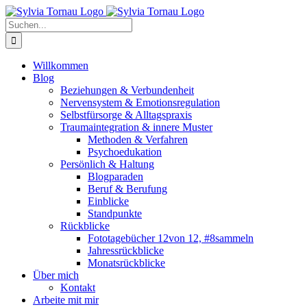
Zum
Inhalt
Suche
springen
nach:
Willkommen
Blog
Beziehungen & Verbundenheit
Nervensystem & Emotionsregulation
Selbstfürsorge & Alltagspraxis
Traumaintegration & innere Muster
Methoden & Verfahren
Psychoedukation
Persönlich & Haltung
Blogparaden
Beruf & Berufung
Einblicke
Standpunkte
Rückblicke
Fototagebücher 12von 12, #8sammeln
Jahressrückblicke
Monatsrückblicke
Über mich
Kontakt
Arbeite mit mir