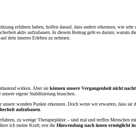
stützung erfahren haben, hoffen darauf, dass andere erkennen, wie seh
Sicherheit aktiv aufzubauen. In diesem Beitrag geht es darum, warum die
 auf dein inneres Erleben zu nehmen.
tlastend wirken. Aber sie
können unsere Vergangenheit nicht nachtr
 unsere eigene Stabilisierung brauchen.
er unsere wunden Punkte erkennen. Doch wenn wir erwarten, dass sie da
cherheit aufzubauen
.
erfahren, zu wenige Therapieplätze – sind real und treffen Menschen m
iere ich meine Kraft; erst die
Hinwendung nach innen ermöglicht inn