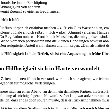
chronische innere Erschöpfung
Abhängigkeit von anderen
wenig Zugang zu eigenen Bedürfnissen
rklich hilft
Einfluss körperlich erfahrbar machen – z. B. ein Glas Wasser holen, et
Kleine Signale an dich selbst: – „Ich wirke.“ Atmung vertiefen, Hände r
Co-Regulation nutzen – Kontakt mit Menschen, die ruhig präsent sind, 
Große Vorhaben portionieren und die kleinen Handlungen bewusst absch
Den resignierten Anteil wahrnehmen und ihm sagen: „Damals hattest du
te Hilflosigkeit ist kein Defizit, sie ist eine Anpassung an frühe 
 Hilflosigkeit sich in Härte verwandelt
 Zeiten, in denen ich nicht verstand, warum ich so reagierte, wie ich rea
graphen für mögliche Verletzungen.
innere mich an einen Abend, an dem mein damaliger Partner, im Gespräc
hmung als nichtig abgetan. Ich wurde sofort laut, war außer mir und str
ete ich, dass er das doch spüren müsste, dass er Rücksicht nehmen müss
cht trägst du diese Spaltung auch in dir, diesen
Wunsch nach Nähe und