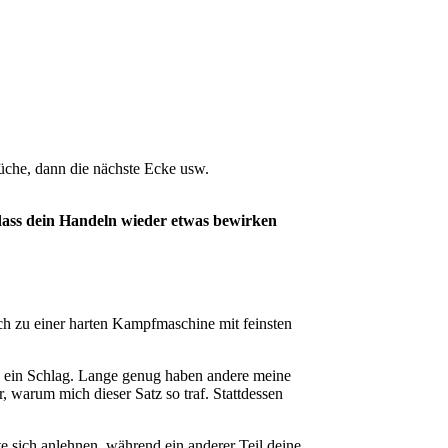
üche, dann die nächste Ecke usw.
t, dass dein Handeln wieder etwas bewirken
 ich zu einer harten Kampfmaschine mit feinsten
ie ein Schlag. Lange genug haben andere meine
, warum mich dieser Satz so traf. Stattdessen
te sich anlehnen, während ein anderer Teil deine