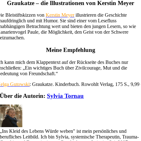
Graukatze – di
e Illustrationen von Kerstin Meyer
ie Bleistiftskizzen von
Kerstin Meyer
illustrieren die Geschichte
naufdringlich und mit Humor. Sie sind einer vom Lesefluss
nabhängigen Betrachtung wert und bieten den jungen Lesern, so wie
anarienvogel Paule, die Möglichkeit, den Geist von der Schwere
reizumachen.
Meine Empfehlung
ch kann mich dem Klappentext auf der Rückseite des Buches nur
nschließen: „Ein wichtiges Buch über Zivilcourage, Mut und die
edeutung von Freundschaft.“
elga Gutowski
: Graukatze. Kinderbuch. Rowohlt Verlag, 175 S., 9,99
Über die Autorin:
Sylvia Tornau
„Ins Kleid des Lebens Würde weben" ist mein persönliches und
berufliches Leitbild. Ich bin Sylvia, systemische Therapeutin, Trauma-