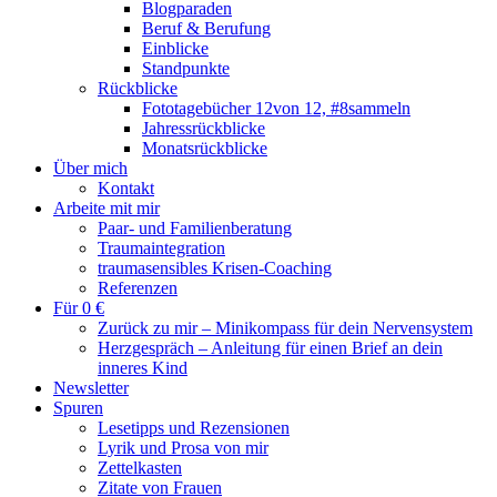
Blogparaden
Beruf & Berufung
Einblicke
Standpunkte
Rückblicke
Fototagebücher 12von 12, #8sammeln
Jahressrückblicke
Monatsrückblicke
Über mich
Kontakt
Arbeite mit mir
Paar- und Familienberatung
Traumaintegration
traumasensibles Krisen-Coaching
Referenzen
Für 0 €
Zurück zu mir – Minikompass für dein Nervensystem
Herzgespräch – Anleitung für einen Brief an dein
inneres Kind
Newsletter
Spuren
Lesetipps und Rezensionen
Lyrik und Prosa von mir
Zettelkasten
Zitate von Frauen