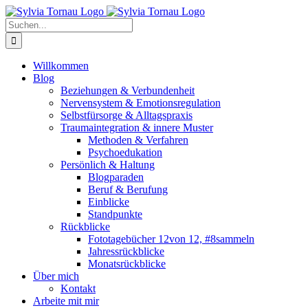
Zum
Inhalt
Suche
springen
nach:
Willkommen
Blog
Beziehungen & Verbundenheit
Nervensystem & Emotionsregulation
Selbstfürsorge & Alltagspraxis
Traumaintegration & innere Muster
Methoden & Verfahren
Psychoedukation
Persönlich & Haltung
Blogparaden
Beruf & Berufung
Einblicke
Standpunkte
Rückblicke
Fototagebücher 12von 12, #8sammeln
Jahressrückblicke
Monatsrückblicke
Über mich
Kontakt
Arbeite mit mir