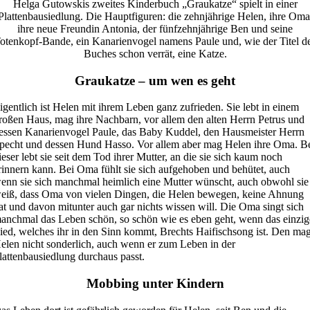
Helga Gutowskis zweites Kinderbuch „Graukatze“ spielt in einer
Plattenbausiedlung. Die Hauptfiguren: die zehnjährige Helen, ihre Oma
ihre neue Freundin Antonia, der fünfzehnjährige Ben und seine
otenkopf-Bande, ein Kanarienvogel namens Paule und, wie der Titel d
Buches schon verrät, eine Katze.
Graukatze – um wen es geht
igentlich ist Helen mit ihrem Leben ganz zufrieden. Sie lebt in einem
roßen Haus, mag ihre Nachbarn, vor allem den alten Herrn Petrus und
essen Kanarienvogel Paule, das Baby Kuddel, den Hausmeister Herrn
pecht und dessen Hund Hasso. Vor allem aber mag Helen ihre Oma. B
ieser lebt sie seit dem Tod ihrer Mutter, an die sie sich kaum noch
rinnern kann. Bei Oma fühlt sie sich aufgehoben und behütet, auch
enn sie sich manchmal heimlich eine Mutter wünscht, auch obwohl sie
eiß, dass Oma von vielen Dingen, die Helen bewegen, keine Ahnung
at und davon mitunter auch gar nichts wissen will. Die Oma singt sich
anchmal das Leben schön, so schön wie es eben geht, wenn das einzig
ied, welches ihr in den Sinn kommt, Brechts Haifischsong ist. Den ma
elen nicht sonderlich, auch wenn er zum Leben in der
lattenbausiedlung durchaus passt.
Mobbing unter Kindern