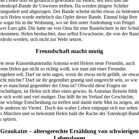
as Leben dort ist gefährlich geworden für Helen, seit Ben und die
otenkopf-Bande ihr Unwesen treiben. Da werden jüngere Schüler
rangsaliert und abgezogen. Der Bande scheint nichts etwas zu bedeuten
uch Helen wurde mehrfach das Opfer dieser Bande. Einmal folgt Ben
hr sogar bis in die Wohnung, wo sie ihm unter Androhung von Prügel
wei Euro gibt. Die hatte sie von Oma für eine Bastelschere in der Schu
ekommen. Helen beobachtet, dass selbst Erwachsene, die von der Ban
edroht werden, sich nicht zur Wehr setzen.
Freundschaft macht mutig
ie neue Klassenkameradin Antonia wird Helens neue Freundin, auch
enn Helen gar nicht so richtig weiß, wie man mit einer Freundin
mgehen soll. Darf sie nein sagen, wenn ihr etwas nicht gefällt, sie etwa
icht möchte? Darf sie ihr gegenüber grantig und ungerecht sein, so wie
ie es manchmal gegenüber der Oma ist? Obwohl diese Fragen sie
eschäftigen, ist Helen sich über eines gewiss. In Antonias Beisein fühlt
ie sich wohl und viel mutiger. Das hilft ihr im Verlauf der Geschichte,
ine wichtige Entscheidung zu treffen und damit mehr Mut zu zeigen, al
lle anderen im Viertel. Doch das wahre Leben entpuppt sich nur selten
ls Märchen und so bekommt Helen bald die Rache der Totenkopf-Ban
u spüren.
Graukatze – altersgerechte Erzählung von schwierigen
Lebenslagen