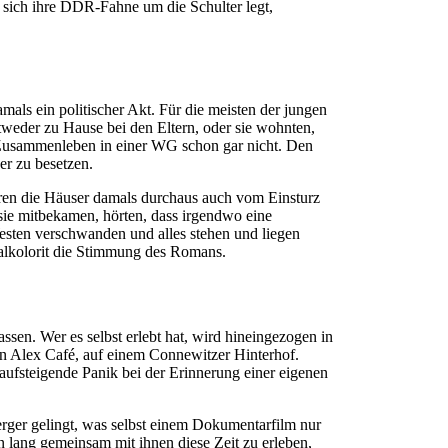
 sich ihre DDR-Fahne um die Schulter legt,
als ein politischer Akt. Für die meisten der jungen
eder zu Hause bei den Eltern, oder sie wohnten,
 Zusammenleben in einer WG schon gar nicht. Den
er zu besetzen.
waren die Häuser damals durchaus auch vom Einsturz
ie mitbekamen, hörten, dass irgendwo eine
esten verschwanden und alles stehen und liegen
okalkolorit die Stimmung des Romans.
en. Wer es selbst erlebt hat, wird hineingezogen in
 in Alex Café, auf einem Connewitzer Hinterhof.
ufsteigende Panik bei der Erinnerung einer eigenen
erger gelingt, was selbst einem Dokumentarfilm nur
en lang gemeinsam mit ihnen diese Zeit zu erleben,