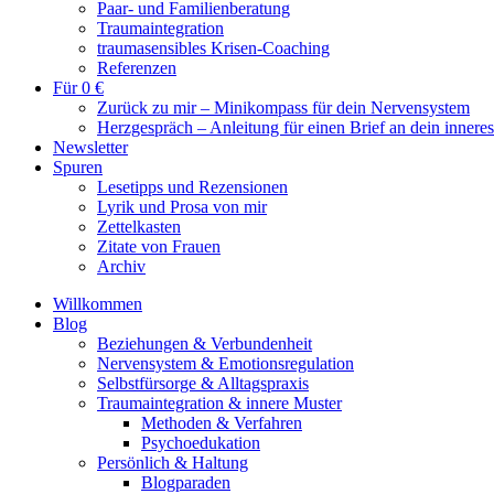
Paar- und Familienberatung
Traumaintegration
traumasensibles Krisen-Coaching
Referenzen
Für 0 €
Zurück zu mir – Minikompass für dein Nervensystem
Herzgespräch – Anleitung für einen Brief an dein innere
Newsletter
Spuren
Lesetipps und Rezensionen
Lyrik und Prosa von mir
Zettelkasten
Zitate von Frauen
Archiv
Willkommen
Blog
Beziehungen & Verbundenheit
Nervensystem & Emotionsregulation
Selbstfürsorge & Alltagspraxis
Traumaintegration & innere Muster
Methoden & Verfahren
Psychoedukation
Persönlich & Haltung
Blogparaden