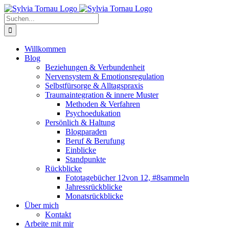
Zum
Inhalt
Suche
springen
nach:
Willkommen
Blog
Beziehungen & Verbundenheit
Nervensystem & Emotionsregulation
Selbstfürsorge & Alltagspraxis
Traumaintegration & innere Muster
Methoden & Verfahren
Psychoedukation
Persönlich & Haltung
Blogparaden
Beruf & Berufung
Einblicke
Standpunkte
Rückblicke
Fototagebücher 12von 12, #8sammeln
Jahressrückblicke
Monatsrückblicke
Über mich
Kontakt
Arbeite mit mir