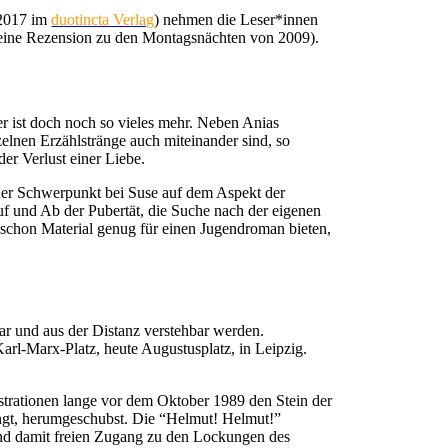
 2017 im
duotincta Verlag
) nehmen die Leser*innen
ine Rezension zu den Montagsnächten von 2009).
 ist doch noch so vieles mehr. Neben Anias
zelnen Erzählstränge auch miteinander sind, so
er Verlust einer Liebe.
t der Schwerpunkt bei Suse auf dem Aspekt der
uf und Ab der Pubertät, die Suche nach der eigenen
ch schon Material genug für einen Jugendroman bieten,
hlbar und aus der Distanz verstehbar werden.
l-Marx-Platz, heute Augustusplatz, in Leipzig.
strationen lange vor dem Oktober 1989 den Stein der
drängt, herumgeschubst. Die “Helmut! Helmut!”
 und damit freien Zugang zu den Lockungen des