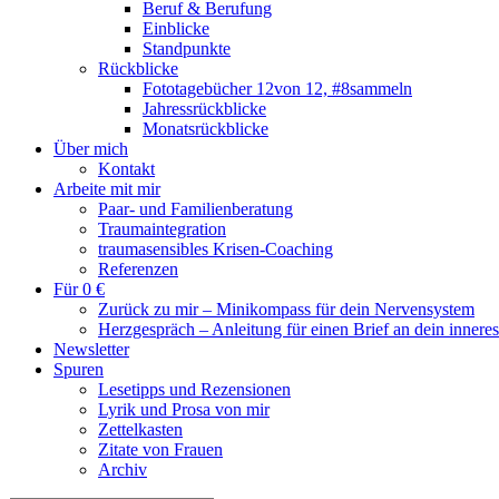
Beruf & Berufung
Einblicke
Standpunkte
Rückblicke
Fototagebücher 12von 12, #8sammeln
Jahressrückblicke
Monatsrückblicke
Über mich
Kontakt
Arbeite mit mir
Paar- und Familienberatung
Traumaintegration
traumasensibles Krisen-Coaching
Referenzen
Für 0 €
Zurück zu mir – Minikompass für dein Nervensystem
Herzgespräch – Anleitung für einen Brief an dein innere
Newsletter
Spuren
Lesetipps und Rezensionen
Lyrik und Prosa von mir
Zettelkasten
Zitate von Frauen
Archiv