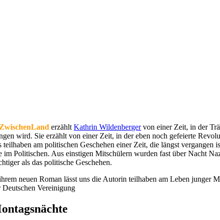
ZwischenLand
erzählt
Kathrin Wildenberger
von einer Zeit, in der T
ingen wird. Sie erzählt von einer Zeit, in der eben noch gefeierte Revo
s teilhaben am politischen Geschehen einer Zeit, die längst vergangen i
e im Politischen. Aus einstigen Mitschülern wurden fast über Nacht Naz
chtiger als das politische Geschehen.
 ihrem neuen Roman lässt uns die Autorin teilhaben am Leben junger 
r Deutschen Vereinigung
ontagsnächte