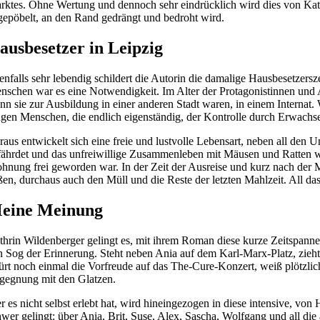
rktes. Ohne Wertung und dennoch sehr eindrücklich wird dies von Kathr
gepöbelt, an den Rand gedrängt und bedroht wird.
ausbesetzer in Leipzig
enfalls sehr lebendig schildert die Autorin die damalige Hausbesetzers
nschen war es eine Notwendigkeit. Im Alter der Protagonistinnen und
nn sie zur Ausbildung in einer anderen Stadt waren, in einem Intern
ngen Menschen, die endlich eigenständig, der Kontrolle durch Erwachsene
raus entwickelt sich eine freie und lustvolle Lebensart, neben all de
fährdet und das unfreiwillige Zusammenleben mit Mäusen und Ratten w
hnung frei geworden war. In der Zeit der Ausreise und kurz nach der 
eßen, durchaus auch den Müll und die Reste der letzten Mahlzeit. All da
eine Meinung
thrin Wildenberger gelingt es, mit ihrem Roman diese kurze Zeitspanne
n Sog der Erinnerung. Steht neben Ania auf dem Karl-Marx-Platz, zieht 
ürt noch einmal die Vorfreude auf das The-Cure-Konzert, weiß plötzli
gegnung mit den Glatzen.
r es nicht selbst erlebt hat, wird hineingezogen in diese intensive, v
hwer gelingt: über Ania, Brit, Suse, Alex, Sascha, Wolfgang und all die