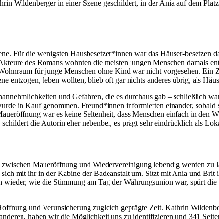
in Wildenberger in einer Szene geschildert, in der Ania auf dem Platz
zene. Für die wenigsten Hausbesetzer*innen war das Häuser-besetzen dam
 Akteure des Romans wohnten die meisten jungen Menschen damals entw
at. Wohnraum für junge Menschen ohne Kind war nicht vorgesehen. Ein
 entzogen, leben wollten, blieb oft gar nichts anderes übrig, als Häus
n Unannehmlichkeiten und Gefahren, die es durchaus gab – schließlich 
urde in Kauf genommen. Freund*innen informierten einander, sobald s
Maueröffnung war es keine Seltenheit, dass Menschen einfach in den W
s schildert die Autorin eher nebenbei, es prägt sehr eindrücklich als L
 zwischen Maueröffnung und Wiedervereinigung lebendig werden zu lass
sich mit ihr in der Kabine der Badeanstalt um. Sitzt mit Ania und Brit
ch wieder, wie die Stimmung am Tag der Währungsunion war, spürt die a
on Hoffnung und Verunsicherung zugleich geprägte Zeit. Kathrin Wildenb
 anderen, haben wir die Möglichkeit uns zu identifizieren und 341 Seit