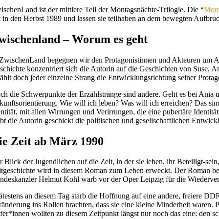
ischenLand ist der mittlere Teil der Montagsnächte-Trilogie. Die “
Mont
t in den Herbst 1989 und lassen sie teilhaben an dem bewegten Aufbr
wischenland – Worum es geht
 ZwischenLand begegnen wir den Protagonistinnen und Akteuren um Ani
schichte konzentriert sich die Autorin auf die Geschichten von Suse, A
zählt doch jeder einzelne Strang die Entwicklungsrichtung seiner Prota
ch die Schwerpunkte der Erzählstränge sind andere. Geht es bei Ania u
kunftsorientierung. Wie will ich leben? Was will ich erreichen? Das si
entität, mit allen Wirrungen und Verirrungen, die eine pubertäre Identit
bt die Autorin geschickt die politischen und gesellschaftlichen Entwickl
ie Zeit ab März 1990
 Blick der Jugendlichen auf die Zeit, in der sie leben, ihr Beteiligt-sei
itgeschichte wird in diesem Roman zum Leben erweckt. Der Roman beg
ndeskanzler Helmut Kohl warb vor der Oper Leipzig für die Wiederver
ätestens an diesem Tag starb die Hoffnung auf eine andere, freiere DD
ränderung ins Rollen brachten, dass sie eine kleine Minderheit waren. P
fer*innen wollten zu diesem Zeitpunkt längst nur noch das eine: den 