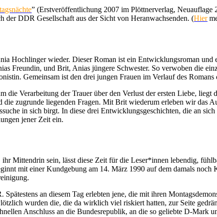
agsnächte
” (Erstveröffentlichung 2007 im Plöttnerverlag, Neuauflage
uch der DDR Gesellschaft aus der Sicht von Heranwachsenden. (
Hier
me
a Hochlinger wieder. Dieser Roman ist ein Entwicklungsroman und er
nias Freundin, und Brit, Anias jüngere Schwester. So verwoben die ein
gonistin. Gemeinsam ist den drei jungen Frauen im Verlauf des Romans d
m die Verarbeitung der Trauer über den Verlust der ersten Liebe, lieg
nd die zugrunde liegenden Fragen. Mit Brit wiederum erleben wir das A
ätssuche in sich birgt. In diese drei Entwicklungsgeschichten, die an si
ungen jener Zeit ein.
n, ihr Mittendrin sein, lässt diese Zeit für die Leser*innen lebendig, fü
innt mit einer Kundgebung am 14. März 1990 auf dem damals noch Kar
einigung.
R. Spätestens an diesem Tag erlebten jene, die mit ihren Montagsdemon
lötzlich wurden die, die da wirklich viel riskiert hatten, zur Seite ge
schnellen Anschluss an die Bundesrepublik, an die so geliebte D-Mark