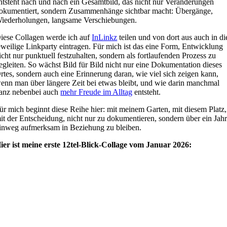
ntsteht nach und nach ein Gesamtbild, das nicht nur Veränderungen
okumentiert, sondern Zusammenhänge sichtbar macht: Übergänge,
iederholungen, langsame Verschiebungen.
iese Collagen werde ich auf
InLinkz
teilen und von dort aus auch in di
eweilige Linkparty eintragen. Für mich ist das eine Form, Entwicklung
icht nur punktuell festzuhalten, sondern als fortlaufenden Prozess zu
egleiten. So wächst Bild für Bild nicht nur eine Dokumentation dieses
rtes, sondern auch eine Erinnerung daran, wie viel sich zeigen kann,
enn man über längere Zeit bei etwas bleibt, und wie darin manchmal
anz nebenbei auch
mehr Freude im Alltag
entsteht.
ür mich beginnt diese Reihe hier: mit meinem Garten, mit diesem Platz,
it der Entscheidung, nicht nur zu dokumentieren, sondern über ein Jah
inweg aufmerksam in Beziehung zu bleiben.
ier ist meine erste 12tel-Blick-Collage vom Januar 2026: