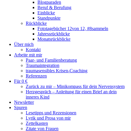
Blogparaden
Beruf & Berufung
Einblicke
Standpunkte
Rückblicke
Fototagebücher 12von 12, #8sammeln
Jahressrückblicke
Monatsrückblicke
Über mich
Kontakt
Arbeite mit mir
Paar- und Familienberatung
Traumaintegration
traumasensibles Krisen-Coaching
Referenzen
Für 0 €
Zurück zu mir – Minikompass für dein Nervensystem
Herzgespräch – Anleitung für einen Brief an dein
inneres Kind
Newsletter
Spuren
Lesetipps und Rezensionen
Lyrik und Prosa von mir
Zettelkasten
Zitate von Frauen