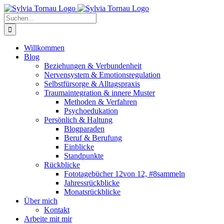
Zum
Inhalt
Suche
springen
nach:
Willkommen
Blog
Beziehungen & Verbundenheit
Nervensystem & Emotionsregulation
Selbstfürsorge & Alltagspraxis
Traumaintegration & innere Muster
Methoden & Verfahren
Psychoedukation
Persönlich & Haltung
Blogparaden
Beruf & Berufung
Einblicke
Standpunkte
Rückblicke
Fototagebücher 12von 12, #8sammeln
Jahressrückblicke
Monatsrückblicke
Über mich
Kontakt
Arbeite mit mir