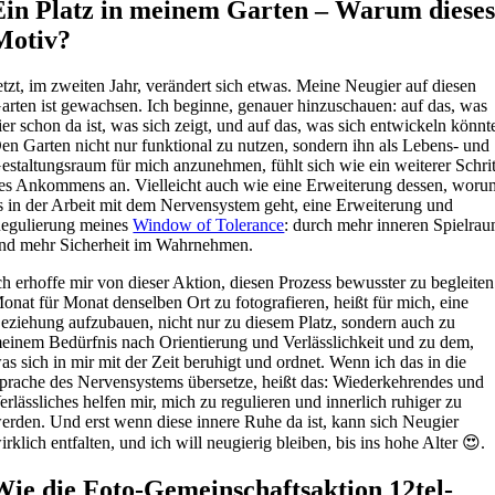
Ein Platz in meinem Garten – Warum diese
Motiv?
etzt, im zweiten Jahr, verändert sich etwas. Meine Neugier auf diesen
arten ist gewachsen. Ich beginne, genauer hinzuschauen: auf das, was
ier schon da ist, was sich zeigt, und auf das, was sich entwickeln könnt
en Garten nicht nur funktional zu nutzen, sondern ihn als Lebens- und
estaltungsraum für mich anzunehmen, fühlt sich wie ein weiterer Schrit
es Ankommens an. Vielleicht auch wie eine Erweiterung dessen, woru
s in der Arbeit mit dem Nervensystem geht, eine Erweiterung und
egulierung meines
Window of Tolerance
: durch mehr inneren Spielra
nd mehr Sicherheit im Wahrnehmen.
ch erhoffe mir von dieser Aktion, diesen Prozess bewusster zu begleiten
onat für Monat denselben Ort zu fotografieren, heißt für mich, eine
eziehung aufzubauen, nicht nur zu diesem Platz, sondern auch zu
einem Bedürfnis nach Orientierung und Verlässlichkeit und zu dem,
as sich in mir mit der Zeit beruhigt und ordnet. Wenn ich das in die
prache des Nervensystems übersetze, heißt das: Wiederkehrendes und
erlässliches helfen mir, mich zu regulieren und innerlich ruhiger zu
erden. Und erst wenn diese innere Ruhe da ist, kann sich Neugier
irklich entfalten, und ich will neugierig bleiben, bis ins hohe Alter 😍.
Wie die Foto-Gemeinschaftsaktion 12tel-