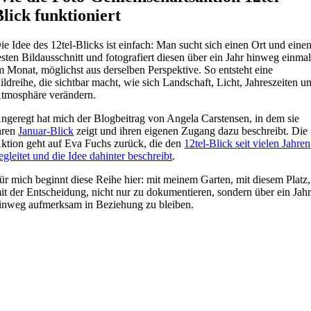
Blick funktioniert
ie Idee des 12tel-Blicks ist einfach: Man sucht sich einen Ort und eine
esten Bildausschnitt und fotografiert diesen über ein Jahr hinweg einma
m Monat, möglichst aus derselben Perspektive. So entsteht eine
ildreihe, die sichtbar macht, wie sich Landschaft, Licht, Jahreszeiten u
tmosphäre verändern.
ngeregt hat mich der Blogbeitrag von Angela Carstensen, in dem sie
hren
Januar-Blick
zeigt und ihren eigenen Zugang dazu beschreibt. Die
ktion geht auf Eva Fuchs zurück, die den
12tel-Blick seit vielen Jahren
egleitet und die Idee dahinter beschreibt
.
ür mich beginnt diese Reihe hier: mit meinem Garten, mit diesem Platz,
it der Entscheidung, nicht nur zu dokumentieren, sondern über ein Jah
inweg aufmerksam in Beziehung zu bleiben.