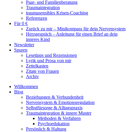
Paar- und Familienberatung
Traumaintegration
traumasensibles Krisen-Coaching
Referenzen
Für 0 €
Zurück zu mir – Minikompass für dein Nervensystem
Herzgespräch – Anleitung für einen Brief an dein
inneres Kind
Newsletter
Spuren
Lesetipps und Rezensionen
Lyrik und Prosa von mir
Zettelkasten
Zitate von Frauen
Archiv
Willkommen
Blog
Beziehungen & Verbundenheit
Nervensystem & Emotionsregulation
Selbstfürsorge & Alltagspraxis
Traumaintegration & innere Muster
Methoden & Verfahren
Psychoedukation
Persönlich & Haltung