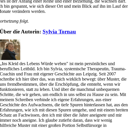
ies ist der Anfang einer Reihe und einer Beziehung, die wachsen darf.
ch bin gespannt, wie sich dieser Ort und mein Blick auf ihn im Lauf der
onate verändern werden.
ortsetzung folgt.
Über die Autorin:
Sylvia Tornau
„Ins Kleid des Lebens Würde weben" ist mein persönliches und
berufliches Leitbild. Ich bin Sylvia, systemische Therapeutin, Trauma-
Coachin und Frau mit eigener Geschichte aus Leipzig. Seit 2007
schreibe ich hier über das, was mich wirklich bewegt: über Muster, die
uns fremdbestimmen, über die Erschöpfung, die entsteht, wenn wir
funktionieren, statt zu leben. Und über die manchmal unbequemen
Schritte, die wir gehen, um endlich in uns selbst zu Hause zu sein. Mit
meinem Schreiben verbinde ich eigene Erfahrungen, aus einer
Geschichte des Aufwachsens, die tiefe Spuren hinterlassen hat, aus den
Erfahrungen, wie ich mit diesen Spuren umgehe, und mit einem breite
Schatz an Fachwissen, den ich mir über die Jahre aneignete und mir
immer noch aneigne. Ich glaube zutiefst daran, dass wir wenig
hilfreiche Muster mit einer großen Portion Selbstfürsorge in