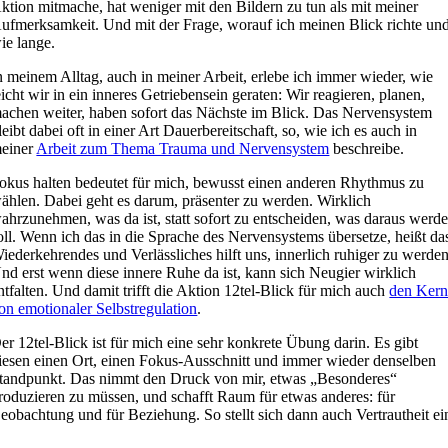
ktion mitmache, hat weniger mit den Bildern zu tun als mit meiner
ufmerksamkeit. Und mit der Frage, worauf ich meinen Blick richte un
ie lange.
n meinem Alltag, auch in meiner Arbeit, erlebe ich immer wieder, wie
eicht wir in ein inneres Getriebensein geraten: Wir reagieren, planen,
achen weiter, haben sofort das Nächste im Blick. Das Nervensystem
leibt dabei oft in einer Art Dauerbereitschaft, so, wie ich es auch in
einer
Arbeit zum Thema Trauma und Nervensystem
beschreibe.
okus halten bedeutet für mich, bewusst einen anderen Rhythmus zu
ählen. Dabei geht es darum, präsenter zu werden. Wirklich
ahrzunehmen, was da ist, statt sofort zu entscheiden, was daraus werd
oll. Wenn ich das in die Sprache des Nervensystems übersetze, heißt da
iederkehrendes und Verlässliches hilft uns, innerlich ruhiger zu werden
nd erst wenn diese innere Ruhe da ist, kann sich Neugier wirklich
ntfalten. Und damit trifft die Aktion 12tel-Blick für mich auch
den Ker
on emotionaler Selbstregulation
.
er 12tel-Blick ist für mich eine sehr konkrete Übung darin. Es gibt
iesen einen Ort, einen Fokus-Ausschnitt und immer wieder denselben
tandpunkt. Das nimmt den Druck von mir, etwas „Besonderes“
roduzieren zu müssen, und schafft Raum für etwas anderes: für
eobachtung und für Beziehung. So stellt sich dann auch Vertrautheit ei