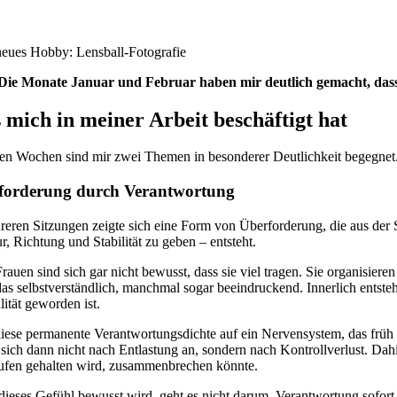
eues Hobby: Lensball-Fotografie
Die Monate Januar und Februar haben mir deutlich gemacht, dass 
mich in meiner Arbeit beschäftigt hat
sen Wochen sind mir zwei Themen in besonderer Deutlichkeit begegnet. B
forderung durch Verantwortung
reren Sitzungen zeigte sich eine Form von Überforderung, die aus der
r, Richtung und Stabilität zu geben – entsteht.
Frauen sind sich gar nicht bewusst, dass sie viel tragen. Sie organisier
das selbstverständlich, manchmal sogar beeindruckend. Innerlich entste
ität geworden ist.
 diese permanente Verantwortungsdichte auf ein Nervensystem, das früh 
 sich dann nicht nach Entlastung an, sondern nach Kontrollverlust. Dahi
fen gehalten wird, zusammenbrechen könnte.
ieses Gefühl bewusst wird, geht es nicht darum, Verantwortung sofort n