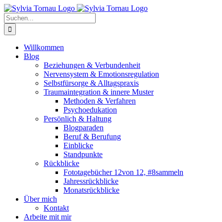
Zum
Inhalt
Suche
springen
nach:
Willkommen
Blog
Beziehungen & Verbundenheit
Nervensystem & Emotionsregulation
Selbstfürsorge & Alltagspraxis
Traumaintegration & innere Muster
Methoden & Verfahren
Psychoedukation
Persönlich & Haltung
Blogparaden
Beruf & Berufung
Einblicke
Standpunkte
Rückblicke
Fototagebücher 12von 12, #8sammeln
Jahressrückblicke
Monatsrückblicke
Über mich
Kontakt
Arbeite mit mir