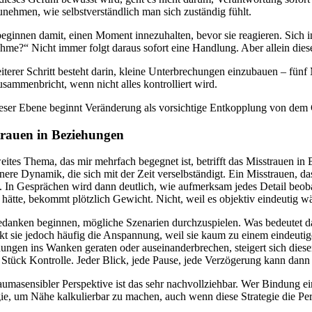
nehmen, wie selbstverständlich man sich zuständig fühlt.
beginnen damit, einen Moment innezuhalten, bevor sie reagieren. Sich i
hme?“ Nicht immer folgt daraus sofort eine Handlung. Aber allein diese
iterer Schritt besteht darin, kleine Unterbrechungen einzubauen – fünf
zusammenbricht, wenn nicht alles kontrolliert wird.
eser Ebene beginnt Veränderung als vorsichtige Entkopplung von dem 
trauen in Beziehungen
eites Thema, das mir mehrfach begegnet ist, betrifft das Misstrauen in
nnere Dynamik, die sich mit der Zeit verselbständigt. Ein Misstrauen, da
. In Gesprächen wird dann deutlich, wie aufmerksam jedes Detail beobacht
rt hätte, bekommt plötzlich Gewicht. Nicht, weil es objektiv eindeutig w
danken beginnen, mögliche Szenarien durchzuspielen. Was bedeutet das
rkt sie jedoch häufig die Anspannung, weil sie kaum zu einem eindeuti
ungen ins Wanken geraten oder auseinanderbrechen, steigert sich dies
n Stück Kontrolle. Jeder Blick, jede Pause, jede Verzögerung kann dann
aumasensibler Perspektive ist das sehr nachvollziehbar. Wer Bindung ein
gie, um Nähe kalkulierbar zu machen, auch wenn diese Strategie die Per