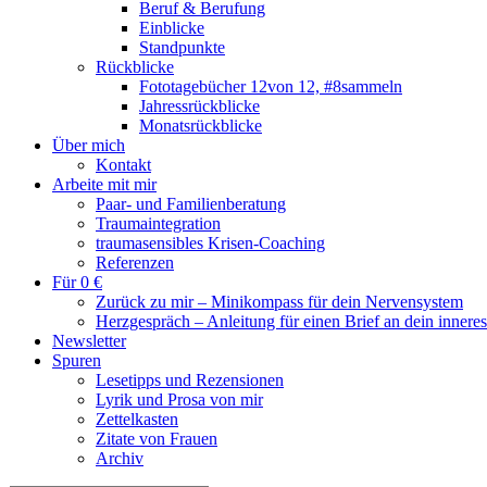
Beruf & Berufung
Einblicke
Standpunkte
Rückblicke
Fototagebücher 12von 12, #8sammeln
Jahressrückblicke
Monatsrückblicke
Über mich
Kontakt
Arbeite mit mir
Paar- und Familienberatung
Traumaintegration
traumasensibles Krisen-Coaching
Referenzen
Für 0 €
Zurück zu mir – Minikompass für dein Nervensystem
Herzgespräch – Anleitung für einen Brief an dein innere
Newsletter
Spuren
Lesetipps und Rezensionen
Lyrik und Prosa von mir
Zettelkasten
Zitate von Frauen
Archiv