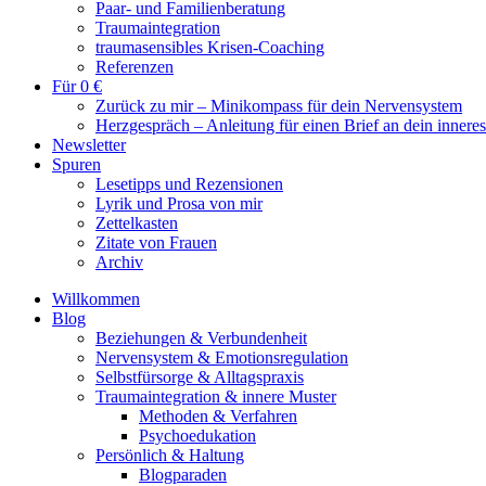
Paar- und Familienberatung
Traumaintegration
traumasensibles Krisen-Coaching
Referenzen
Für 0 €
Zurück zu mir – Minikompass für dein Nervensystem
Herzgespräch – Anleitung für einen Brief an dein innere
Newsletter
Spuren
Lesetipps und Rezensionen
Lyrik und Prosa von mir
Zettelkasten
Zitate von Frauen
Archiv
Willkommen
Blog
Beziehungen & Verbundenheit
Nervensystem & Emotionsregulation
Selbstfürsorge & Alltagspraxis
Traumaintegration & innere Muster
Methoden & Verfahren
Psychoedukation
Persönlich & Haltung
Blogparaden