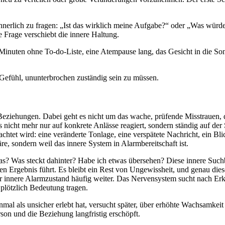
nnerlich zu fragen: „Ist das wirklich meine Aufgabe?“ oder „Was würde
 Frage verschiebt die innere Haltung.
 Minuten ohne To-do-Liste, eine Atempause lang, das Gesicht in die Son
Gefühl, ununterbrochen zuständig sein zu müssen.
 Beziehungen. Dabei geht es nicht um das wache, prüfende Misstrauen, 
s nicht mehr nur auf konkrete Anlässe reagiert, sondern ständig auf der
et wird: eine veränderte Tonlage, eine verspätete Nachricht, ein Blick,
äre, sondern weil das innere System in Alarmbereitschaft ist.
? Was steckt dahinter? Habe ich etwas übersehen? Diese innere Suchbe
gen Ergebnis führt. Es bleibt ein Rest von Ungewissheit, und genau di
er innere Alarmzustand häufig weiter. Das Nervensystem sucht nach Er
 plötzlich Bedeutung tragen.
mal als unsicher erlebt hat, versucht später, über erhöhte Wachsamkeit 
son und die Beziehung langfristig erschöpft.