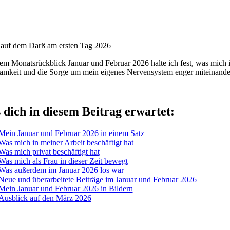
 auf dem Darß am ersten Tag 2026
sem Monatsrückblick Januar und Februar 2026 halte ich fest, was mich in
mkeit und die Sorge um mein eigenes Nervensystem enger miteinander
dich in diesem Beitrag erwartet:
Mein Januar und Februar 2026 in einem Satz
Was mich in meiner Arbeit beschäftigt hat
Was mich privat beschäftigt hat
Was mich als Frau in dieser Zeit bewegt
Was außerdem im Januar 2026 los war
Neue und überarbeitete Beiträge im Januar und Februar 2026
Mein Januar und Februar 2026 in Bildern
Ausblick auf den März 2026