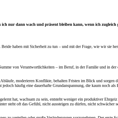
ich nur dann wach und präsent bleiben kann, wenn ich zugleich g
eide haben mit Sicherheit zu tun – und mit der Frage, wie wir sie hers
 Summe von Verantwortlichkeiten – im Beruf, in der Familie und in der
en Abläufe, moderieren Konflikte, behalten Fristen im Blick und sorgen d
ht jedoch häufig eine dauerhafte Grundanspannung, die kaum noch als Be
gelernt hat, wachsam zu sein, entsteht weniger ein produktiver Ehrgeiz
nter steht oft das Gefühl, nicht aussteigen zu dürfen, nicht schwächer 
eu zu verteilen oder große Veränderungen vorzunehmen. Der erste Schri