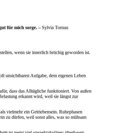
ut für mich sorge. –
Sylvia Tornau
tellen, wenn sie innerlich brüchig geworden ist.
 oft unsichtbaren Aufgabe, dem eigenen Leben
afür, dass das Alltägliche funktioniert. Von außen
lastung erkannt wird, weil sie längst zur
 als vielmehr ein Getriebensein. Ruhephasen
sein zu dürfen, weil sonst alles, was so mühsam
tt ist meist viel unspektakulärer: überhaupt