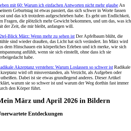
eben mit 60: Warum ich einfachen Antworten nicht mehr glaube
An
einem Geburtstag ist etwas passiert, das sich schwer in Worte fassen
ässt und das ich trotzdem aufgeschrieben habe. Es geht um Endlichkeit,
m Fragen, die plötzlich mehr Gewicht bekommen, und um das, was ic
it der Zeit, die mir bleibt, anfangen will.
2tel-Blick März: Wenn mehr zu sehen ist
Der Apfelbaum blüht, die
tühle sind wieder draußen, das Licht hat sich verändert. Im März wird
us dem Hinschauen ein körperliches Erleben und ich merke, wie sich
ntspannung anfühlt, wenn sie sich einstellt, ohne dass ich sie
erbeigedacht habe.
adikale Akzeptanz verstehen: Warum Loslassen so schwer ist
Radikale
kzeptanz wird oft missverstanden, als Verzicht, als Aufgeben oder
utheißen. Dabei ist sie etwas grundlegend anderes. Dieser Artikel
rklärt, warum sie so schwer ist und warum der Weg dorthin fast immer
urch den Körper führt.
Mein März und April 2026 in Bildern
nerwartete Entdeckungen