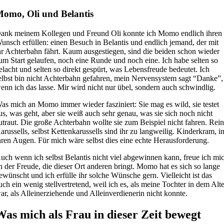
omo, Oli und Belantis
ank meinem Kollegen und Freund Oli konnte ich Momo endlich ihren
unsch erfüllen: einen Besuch in Belantis und endlich jemand, der mit
hr Achterbahn fährt. Kaum ausgestiegen, sind die beiden schon wieder
um Start gelaufen, noch eine Runde und noch eine. Ich habe selten so
elacht und selten so direkt gespürt, was Lebensfreude bedeutet.
Ich
elbst bin nicht Achterbahn gefahren, mein Nervensystem sagt “Danke”,
enn ich das lasse. Mir wird nicht nur übel, sondern auch schwindlig.
as mich an Momo immer wieder fasziniert: Sie mag es wild, sie testet
us, was geht, aber sie weiß auch sehr genau, was sie sich noch nicht
utraut. Die große Achterbahn wollte sie zum Beispiel nicht fahren. Rei
arussells, selbst Kettenkarussells sind ihr zu langweilig. Kinderkram, i
hren Augen. Für mich wäre selbst dies eine echte Herausforderung.
uch wenn ich selbst Belantis nicht viel abgewinnen kann, freue ich mi
n der Freude, die dieser Ort anderen bringt. Momo hat es sich so lange
ewünscht und ich erfülle ihr solche Wünsche gern. Vielleicht ist das
uch ein wenig stellvertretend, weil ich es, als meine Tochter in dem Alt
ar, als Alleinerziehende und Alleinverdienerin nicht konnte.
Was mich als Frau in dieser Zeit bewegt