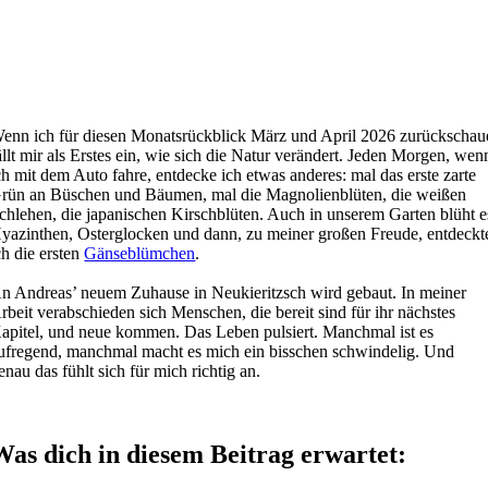
enn ich für diesen Monatsrückblick März und April 2026 zurückschau
ällt mir als Erstes ein, wie sich die Natur verändert. Jeden Morgen, wen
ch mit dem Auto fahre, entdecke ich etwas anderes: mal das erste zarte
rün an Büschen und Bäumen, mal die Magnolienblüten, die weißen
chlehen, die japanischen Kirschblüten. Auch in unserem Garten blüht e
yazinthen, Osterglocken und dann, zu meiner großen Freude, entdeckt
ch die ersten
Gänseblümchen
.
n Andreas’ neuem Zuhause in Neukieritzsch wird gebaut. In meiner
rbeit verabschieden sich Menschen, die bereit sind für ihr nächstes
apitel, und neue kommen. Das Leben pulsiert. Manchmal ist es
ufregend, manchmal macht es mich ein bisschen schwindelig. Und
enau das fühlt sich für mich richtig an.
Was dich in diesem Beitrag erwartet: