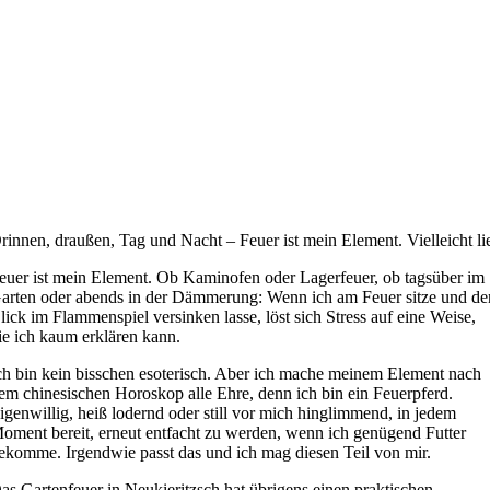
rinnen, draußen, Tag und Nacht – Feuer ist mein Element. Vielleicht lie
euer ist mein Element. Ob Kaminofen oder Lagerfeuer, ob tagsüber im
arten oder abends in der Dämmerung: Wenn ich am Feuer sitze und de
lick im Flammenspiel versinken lasse, löst sich Stress auf eine Weise,
ie ich kaum erklären kann.
ch bin kein bisschen esoterisch. Aber ich mache meinem Element nach
em chinesischen Horoskop alle Ehre, denn ich bin ein Feuerpferd.
igenwillig, heiß lodernd oder still vor mich hinglimmend, in jedem
oment bereit, erneut entfacht zu werden, wenn ich genügend Futter
ekomme. Irgendwie passt das und ich mag diesen Teil von mir.
as Gartenfeuer in Neukieritzsch hat übrigens einen praktischen