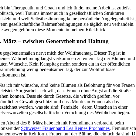
ch bin Therapeutin und Coach und ich finde, meine Arbeit ist zutiefst
olitisch, weil Trauma immer auch in gesellschaftlichen Strukturen
ntsteht und weil Selbstbestimmung keine persönliche Angelegenheit ist,
enn gesellschaftliche Rahmenbedingungen sie täglich neu verhandeln.
eswegen gehören diese Momente in meinen Rückblick.
. März – zwischen Genervtheit und Haltung
ugegebenermaßen nervt mich der Weltfrauentag. Dieser Tag ist in
einer Wahrnehmung längst verkommen zu einem Tag der Blumen und
uten Wünsche. Kein Kampftag mehr, sondern ein in der öffentlichen
ahrnehmung wenig bedeutsamer Tag, der zur Wohlfühloase
erkommen ist.
as ich mir wünsche, sind keine Blumen als Belohnung für von Frauen
eleistete Sorgearbeit. Ich will, dass Frauen ohne Angst auf die Straße
ehen können. Dass sie durch Gesetze, die wirklich greifen, vor
ännlicher Gewalt geschützt und dass Morde an Frauen als das
ezeichnet werden, was sie sind: Femizide, deren Ursachen in einer
iefverwurzelten gesellschaftlichen Verachtung des Weiblichen liegen.
en Abend des 8. März habe ich mit Freundinnen verbracht, beim
onzert der
Schweizer Frauenband Les Reines Prochaines
. Feministisc
rauenpower in Reinform. Frauen auf der Bühne, die einfach da sind. D