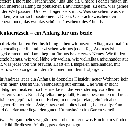
efeiert. Eine reine Frauenrunde, jung und alt. Unsere Töchter fragen un
ach unserer Haltung zu politischen Entwicklungen, zu dem, was gerad
n der Welt passiert. Und wir fragen sie zurück. Was sie sehen, was sie
enken, wie sie sich positionieren. Dieses Gespräch zwischen den
enerationen, das war das schönste Geschenk des Abends.
eukieritzsch – ein Anfang für uns beide
n dreizehn Jahren Fernbeziehung haben wir unseren Alltag maximal üb
ideocalls geteilt. Und jetzt sehen wir uns jeden Tag. Andreas ist
ngekommen und damit beginnt für uns beide etwas Neues. Wir finden
erade heraus, wie viel Nähe wir wollen, wie viel Alltag miteinander gut
ut, was jeder von uns braucht. Es ist ein Einspielen aufeinander, mit
llem, was dazu gehört, dem Schönen und dem Holprigen.
ür Andreas ist es ein Anfang in doppelter Hinsicht: neuer Wohnort, kei
eruf mehr. Das ist viel Veränderung auf einmal. Und weil er nicht
ntätig herumsitzen möchte, merke ich die Veränderung vor allem in
nserem Garten. Er hat Apfelbäume gefällt, Bäume beschnitten und neu
träucher gepflanzt. In den Ecken, in denen jahrelang einfach alles
bgeworfen wurde – Äste, Grasschnitt, altes Laub –, hat er aufgeräumt
nd den darunter liegenden guten Humusboden im Garten verteilt.
twas Vergammeltes wegräumen und darunter etwas Fruchtbares finden
ls Bild für diesen Frühling passt das ganz gut.