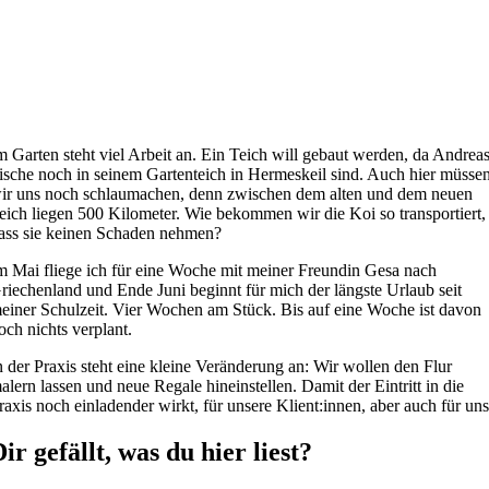
m Garten steht viel Arbeit an. Ein Teich will gebaut werden, da Andrea
ische noch in seinem Gartenteich in Hermeskeil sind. Auch hier müsse
ir uns noch schlaumachen, denn zwischen dem alten und dem neuen
eich liegen 500 Kilometer. Wie bekommen wir die Koi so transportiert,
ass sie keinen Schaden nehmen?
m Mai fliege ich für eine Woche mit meiner Freundin Gesa nach
riechenland und Ende Juni beginnt für mich der längste Urlaub seit
einer Schulzeit. Vier Wochen am Stück. Bis auf eine Woche ist davon
och nichts verplant.
n der Praxis steht eine kleine Veränderung an: Wir wollen den Flur
alern lassen und neue Regale hineinstellen. Damit der Eintritt in die
raxis noch einladender wirkt, für unsere Klient:innen, aber auch für uns
ir gefällt, was du hier liest?