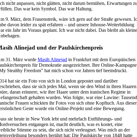
ich nicht anpassen, nicht glätten, nicht darum bemühen, Erwartungen z
rfüllen. Das war kein Symbol. Das war Haltung.
m 9. März, dem Frauenstreik, wäre ich gern auf der Straße gewesen. I
abe davon leider zu spät erfahren – und unsere Inhouse-Weiterbildung
ar ein Jahr im Voraus geplant. Ich war nicht dabei. Das bleibt als klein
nbehagen.
asih Alinejad und der Paulskirchenpreis
m 31. März wurde
Masih Alinejad
in Frankfurt mit dem Europäischen
aulskirchenpreis für Demokratie ausgezeichnet. Ihre Online-Kampagne
My Stealthy Freedom” hat mich schon vor Jahren tief beeindruckt.
014 hat sie ein Foto von sich in London gepostet und darüber
eschrieben, dass sie sich jedes Mal, wenn sie den Wind in ihren Haaren
püre, daran erinnere, wie ihre Haare unter dem iranischen Regime in
efangenschaft gehalten wurden. Was folgte, war eine Lawine: Tausen
ranische Frauen schickten ihr Fotos von sich ohne Kopftuch. Aus dieser
ersönlichen Geste wurde ein Online-Projekt und eine Bewegung.
ass sie heute in New York lebt und mehrfach Entführungs- und
ordversuchen entgangen ist, macht deutlich, was es kostet, eine
eibliche Stimme zu sein, die sich nicht verleugnet. Was mich an der
reisverleihung besonders berührt hat: Die Paulskirche von 1848 hatte