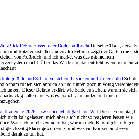
2tel-Blick Februar: Wenn der Boden aufbricht
Derselbe Tisch, derselbe
aum und trotzdem ist alles anders. Im Februar zeigt der Garten die erst
eichen von Aufbruch, und ich merke, was das mit meinem
ervensystem macht. Über das Wachsein, das entsteht, wenn man einfa
inschaut.
chuldgefühle und Scham verstehen: Ursachen und Unterschied
Schuld
nd Scham fühlen sich ähnlich an und führen doch in völlig verschieden
ichtungen. Dieser Beitrag erklärt, wie beide entstehen, warum sie sich
o hartnäckig halten und was es braucht, um anders mit ihnen
mzugehen.
eltfrauentag 2026 – zwischen Müdigkeit und Wut
Dieser Frauentag ha
ich nicht kalt gelassen, mich aber auch nicht so reagieren lassen wie
rüher. Was sich in mir verändert hat, warum mein Kampfgeist ruhiger
nd gleichzeitig klarer geworden ist und was ein Konzert an diesem
bend damit zu tun hat.