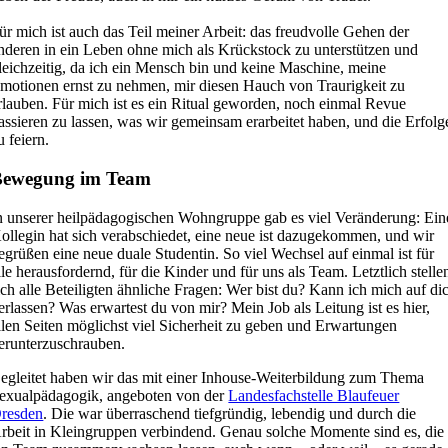
ür mich ist auch das Teil meiner Arbeit: das freudvolle Gehen der
nderen in ein Leben ohne mich als Krückstock zu unterstützen und
leichzeitig, da ich ein Mensch bin und keine Maschine, meine
motionen ernst zu nehmen, mir diesen Hauch von Traurigkeit zu
rlauben. Für mich ist es ein Ritual geworden, noch einmal Revue
assieren zu lassen, was wir gemeinsam erarbeitet haben, und die Erfolg
u feiern.
Bewegung im Team
n unserer heilpädagogischen Wohngruppe gab es viel Veränderung: Ein
ollegin hat sich verabschiedet, eine neue ist dazugekommen, und wir
egrüßen eine neue duale Studentin. So viel Wechsel auf einmal ist für
lle herausfordernd, für die Kinder und für uns als Team. Letztlich stelle
ich alle Beteiligten ähnliche Fragen: Wer bist du? Kann ich mich auf di
erlassen? Was erwartest du von mir?
Mein Job als Leitung ist es hier,
llen Seiten möglichst viel Sicherheit zu geben und Erwartungen
erunterzuschrauben.
egleitet haben wir das mit einer Inhouse-Weiterbildung zum Thema
exualpädagogik, angeboten von der
Landesfachstelle Blaufeuer
resden
. Die war überraschend tiefgründig, lebendig und durch die
rbeit in Kleingruppen verbindend. Genau solche Momente sind es, die