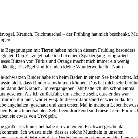
isvogel, Kranich, Teichmuschel – der Frühling hat mich beschenkt. Ma
ugen.
ie Begegnungen mit Tieren haben mich in diesem Frühling besonders
egleitet. Den Eisvogel habe ich bei einem Spaziergang fotografiert.
ieses Blitzen von Türkis und Orange macht mich immer ein wenig
ndächtig. Eisvögel sind für mich kleine Wunderwerke der Natur.
ie schwarzen Rinder habe ich beim Baden in einem See beobachtet. Ic
usste nicht, dass Rinder schwimmen können. Das hat mich sehr berühr
nd dann der Kranich. Im vergangenen Jahr hatte ich ihn schon einmal
urz gesehen. Als ich zurückfuhr, um sicher zu sein, dass er das war,
ofür ich ihn hielt, war er weg. In diesem Jahr stand er wieder da. Ich
abe angehalten, geschaut und zum ersten Mal in meinem Leben bewuss
inen Kranich beobachtet. Sehr beeindruckend sind diese Tiere. Für mic
aben sie etwas von Urvögeln.
ie große Teichmuschel habe ich von einem Fischwirt geschenkt
ekommen. Ich wusste nicht, dass es solche Muscheln in unseren
ewässern gibt. Was mir diese Tierbegegnungen immer wieder bewusst