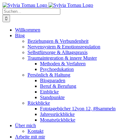
Zum
Inhalt
Suche
springen
nach:
Willkommen
Blog
Beziehungen & Verbundenheit
Nervensystem & Emotionsregulation
Selbstfürsorge & Alltagspraxis
Traumaintegration & innere Muster
Methoden & Verfahren
Psychoedukation
Persönlich & Haltung
Blogparaden
Beruf & Berufung
Einblicke
Standpunkte
Rückblicke
Fototagebücher 12von 12, #8sammeln
Jahressrückblicke
Monatsrückblicke
Über mich
Kontakt
Arbeite mit mir