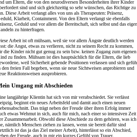
nd um Eltern, die von den neurodiversen Besonderheiten ihrer Kinder
berfordert sind und sich gleichzeitig so sehr wünschen, das Richtige zu
un. Diese Arbeit verlangt alles von uns als Therapeuten: Präsenz,
eduld, Klarheit, Containment. Von den Eltern verlangt sie ebenfalls
räsenz, Geduld und vor allem die Bereitschaft, sich selbst und das eige
andeln zu hinterfragen.
iese Arbeit ist oft mühsam, weil sie vor allem Ängste deutlich werden
ässt: die Angst, etwas zu verlieren, nicht zu seinem Recht zu kommen,
ür die Kinder nicht gut genug zu sein bzw. keinen Zugang zum eigenen
ind zu finden. Mühsam ist dies hauptsächlich für die Eltern, die lieb
ewordene, weil Sicherheit gebende Positionen verlassen und sich gefüh
n den freien Fall begeben, wenn sie neue Sichtweisen anprobieren und
eue Reaktionsweisen ausprobieren.
ein Umgang mit Abschieden
ine langjährige Klientin hat sich von mir verabschiedet. Sie verlässt
eipzig, beginnt ein neues Arbeitsfeld und damit auch einen neuen
ebensabschnitt. Das trägt neben der Freude über ihren Erfolg immer
uch etwas Wehmut in sich, auch für mich, nach einer so intensiven Zeit
er Zusammenarbeit. Obwohl diese Abschiede zu dem gehören, was ich
ue, nämlich Menschen ziehen zu lassen, wenn sie bereit dafür sind
letztlich ist das ja das Ziel meiner Arbeit), hinterlässt so ein Abschied,
eben der Freude, auch in mir ein kurzes Gefühl von Trauer.