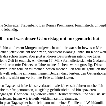
ie Schweizer Frauenband Les Reines Prochaines: feministisch, unvergl
nd lebendig.
0 – und was dieser Geburtstag mit mir gemacht hat
ch bin an diesem Morgen aufgewacht und mir war sehr bewusst: Mir
leiben jetzt vielleicht noch zehn, vielleicht zwanzig Jahre. Im Kopf wei
ch das schon lange, aber jetzt ist dieses Bewusstsein irgendwie tiefer:
eine Zeit ist endlich. An diesem 17. März formulierte sich ein Gedank
ehr klar in mir: Die ersten Jahre meines Lebens waren gruselig. Diese
etzten Jahre will ich zu meinen besten machen. Ich will sie genießen un
ch will, solange ich kann, meinen Beitrag dazu leisten, den Generatione
ach uns nicht nur verbrannte Erde zu hinterlassen.
en Tag selbst habe ich so verbracht, wie ich es seit Jahren mache: Ich
abe mir freigenommen, ausgiebig gefrühstückt und bin spazieren
egangen. Über den Tag verteilt kamen Besucher:innen, und weil sie sic
taffelten, hatten wir jeweils wirklich Zeit füreinander.
in paar Tage später habe ich dann mit meiner Familie und Wahlfamilie