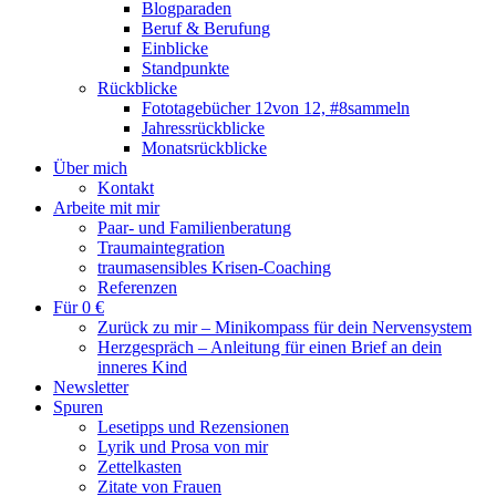
Blogparaden
Beruf & Berufung
Einblicke
Standpunkte
Rückblicke
Fototagebücher 12von 12, #8sammeln
Jahressrückblicke
Monatsrückblicke
Über mich
Kontakt
Arbeite mit mir
Paar- und Familienberatung
Traumaintegration
traumasensibles Krisen-Coaching
Referenzen
Für 0 €
Zurück zu mir – Minikompass für dein Nervensystem
Herzgespräch – Anleitung für einen Brief an dein
inneres Kind
Newsletter
Spuren
Lesetipps und Rezensionen
Lyrik und Prosa von mir
Zettelkasten
Zitate von Frauen