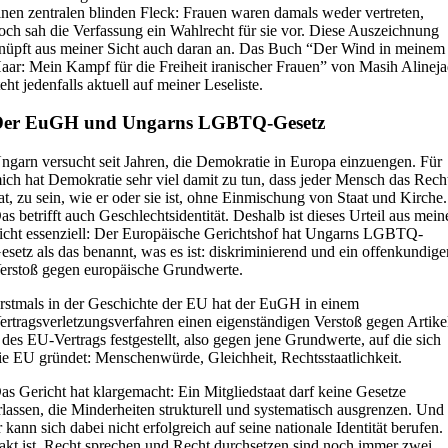
inen zentralen blinden Fleck: Frauen waren damals weder vertreten,
och sah die Verfassung ein Wahlrecht für sie vor. Diese Auszeichnung
nüpft aus meiner Sicht auch daran an. Das Buch “Der Wind in meinem
aar: Mein Kampf für die Freiheit iranischer Frauen” von Masih Alinej
teht jedenfalls aktuell auf meiner Leseliste.
Der EuGH und Ungarns LGBTQ-Gesetz
ngarn versucht seit Jahren, die Demokratie in Europa einzuengen. Für
ich hat Demokratie sehr viel damit zu tun, dass jeder Mensch das Rech
at, zu sein, wie er oder sie ist, ohne Einmischung von Staat und Kirche.
as betrifft auch Geschlechtsidentität. Deshalb ist dieses Urteil aus mein
icht essenziell: Der Europäische Gerichtshof hat Ungarns LGBTQ-
esetz als das benannt, was es ist: diskriminierend und ein offenkundige
erstoß gegen europäische Grundwerte.
rstmals in der Geschichte der EU hat der EuGH in einem
ertragsverletzungsverfahren einen eigenständigen Verstoß gegen Artike
 des EU-Vertrags festgestellt, also gegen jene Grundwerte, auf die sich
ie EU gründet: Menschenwürde, Gleichheit, Rechtsstaatlichkeit.
as Gericht hat klargemacht: Ein Mitgliedstaat darf keine Gesetze
rlassen, die Minderheiten strukturell und systematisch ausgrenzen. Und
r kann sich dabei nicht erfolgreich auf seine nationale Identität berufen.
akt ist, Recht sprechen und Recht durchsetzen sind noch immer zwei