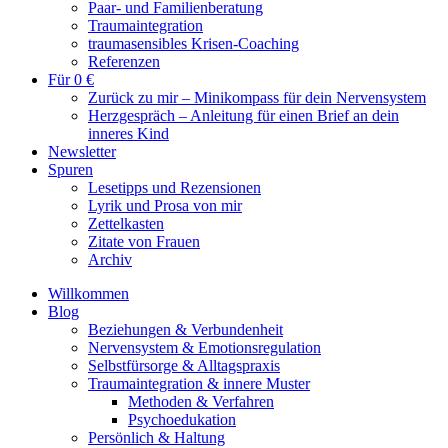
Paar- und Familienberatung
Traumaintegration
traumasensibles Krisen-Coaching
Referenzen
Für 0 €
Zurück zu mir – Minikompass für dein Nervensystem
Herzgespräch – Anleitung für einen Brief an dein
inneres Kind
Newsletter
Spuren
Lesetipps und Rezensionen
Lyrik und Prosa von mir
Zettelkasten
Zitate von Frauen
Archiv
Willkommen
Blog
Beziehungen & Verbundenheit
Nervensystem & Emotionsregulation
Selbstfürsorge & Alltagspraxis
Traumaintegration & innere Muster
Methoden & Verfahren
Psychoedukation
Persönlich & Haltung