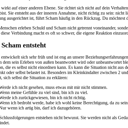
wirkt auf einer anderen Ebene. Sie richtet sich nicht auf dein Verhalte
 bist. Sie entsteht aus der inneren Annahme, nicht richtig zu sein: nich
ng ausgerichtet ist, führt Scham häufig in den Rückzug. Du möchtest di
Menschen erleben Schuld und Scham nicht getrennt voneinander, sondern
diese Verbindung macht es oft so schwer, die eigene Reaktion einzuor
 Scham entsteht
entwickelt sich sehr früh und ist eng an unsere Beziehungserfahrungen
n dem sein Erleben von außen beantwortet wird oder unbeantwortet blei
tion, die es selbst nicht einordnen kann. Es kann die Situation nicht au
nkt oder selbst belastet ist. Besonders im Kleinkindalter zwischen 2 un
, sich selbst die Situation zu erklären:
Werde ich nicht gesehen, muss etwas mit mir nicht stimmen.
Wenn meine Gefühle zu viel sind, bin ich zu viel.
Werde ich zurückgewiesen, bin ich nicht richtig.
Wenn ich bedroht werde, habe ich wohl keine Berechtigung, da zu sein
Nur wenn ich artig bin, darf ich dazugehören.
Schlussfolgerungen entstehen nicht bewusst. Sie werden nicht als Gedank
indet.