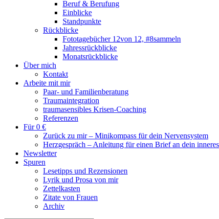
Beruf & Berufung
Einblicke
Standpunkte
Rückblicke
Fototagebücher 12von 12, #8sammeln
Jahressrückblicke
Monatsrückblicke
Über mich
Kontakt
Arbeite mit mir
Paar- und Familienberatung
Traumaintegration
traumasensibles Krisen-Coaching
Referenzen
Für 0 €
Zurück zu mir – Minikompass für dein Nervensystem
Herzgespräch – Anleitung für einen Brief an dein innere
Newsletter
Spuren
Lesetipps und Rezensionen
Lyrik und Prosa von mir
Zettelkasten
Zitate von Frauen
Archiv