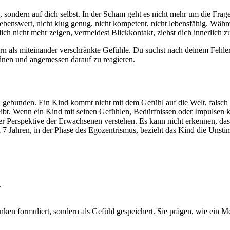
n, sondern auf dich selbst. In der Scham geht es nicht mehr um die Fra
t liebenswert, nicht klug genug, nicht kompetent, nicht lebensfähig. Wä
ch nicht mehr zeigen, vermeidest Blickkontakt, ziehst dich innerlich z
 als miteinander verschränkte Gefühle. Du suchst nach deinem Fehler un
dnen und angemessen darauf zu reagieren.
 gebunden. Ein Kind kommt nicht mit dem Gefühl auf die Welt, falsch z
bt. Wenn ein Kind mit seinen Gefühlen, Bedürfnissen oder Impulsen ke
s der Perspektive der Erwachsenen verstehen. Es kann nicht erkennen, das
d 7 Jahren, in der Phase des Egozentrismus, bezieht das Kind die Unsti
.
en formuliert, sondern als Gefühl gespeichert. Sie prägen, wie ein Men