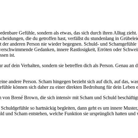
rdenbare Gefühle, sondern als etwas, das sich durch ihren Alltag zieh
cheidungen, die du getroffen hast, verfällst du stundenlang in Grübelei
st der anderen Person nie wieder begegnen. Schuld- und Schamgefühle
rn, verschwimmende Gedanken, innere Rastlosigkeit, Erröten oder Schw
sen ist.
auf dein Verhalten, sondern sie betreffen dich als Person. Genau an d
 eine andere Person. Scham hingegen bezieht sich auf dich, auf das, wa
mgefühle können sich daher zu einer direkten Bedrohung für dein Leben 
 von Brené Brown, die sich intensiv mit Scham und Schuld beschäftigt
chuldgefühle so hartnäckig begleiten, dann geht es um innere Muster, 
chuld und Scham entstehen, welche Funktion sie ursprünglich hatten und w