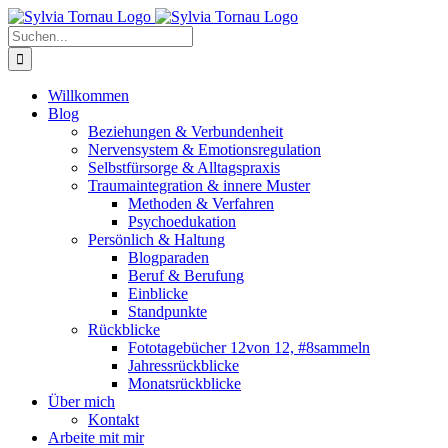
Zum
Inhalt
Suche
springen
nach:
Willkommen
Blog
Beziehungen & Verbundenheit
Nervensystem & Emotionsregulation
Selbstfürsorge & Alltagspraxis
Traumaintegration & innere Muster
Methoden & Verfahren
Psychoedukation
Persönlich & Haltung
Blogparaden
Beruf & Berufung
Einblicke
Standpunkte
Rückblicke
Fototagebücher 12von 12, #8sammeln
Jahressrückblicke
Monatsrückblicke
Über mich
Kontakt
Arbeite mit mir