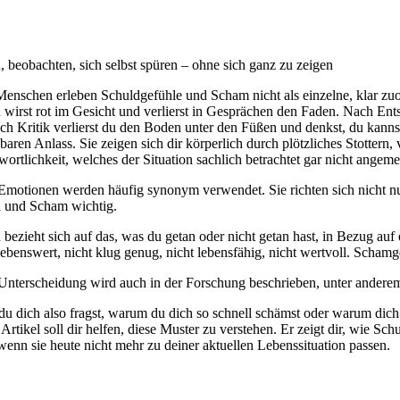
, beobachten, sich selbst spüren – ohne sich ganz zu zeigen
Menschen erleben Schuldgefühle und Scham nicht als einzelne, klar zuo
u wirst rot im Gesicht und verlierst in Gesprächen den Faden. Nach Ents
ch Kritik verlierst du den Boden unter den Füßen und denkst, du kann
baren Anlass. Sie zeigen sich dir körperlich durch plötzliches Stotte
ortlichkeit, welches der Situation sachlich betrachtet gar nicht angemes
Emotionen werden häufig synonym verwendet. Sie richten sich nicht nur 
 und Scham wichtig.
 bezieht sich auf das, was du getan oder nicht getan hast, in Bezug auf
liebenswert, nicht klug genug, nicht lebensfähig, nicht wertvoll. Scha
Unterscheidung wird auch in der Forschung beschrieben, unter anderem
u dich also fragst, warum du dich so schnell schämst oder warum dich S
 Artikel soll dir helfen, diese Muster zu verstehen. Er zeigt dir, wie S
wenn sie heute nicht mehr zu deiner aktuellen Lebenssituation passen.