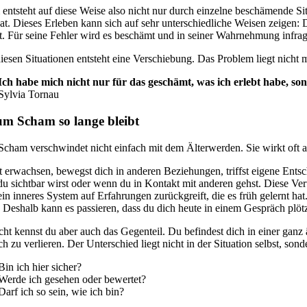
entsteht auf diese Weise also nicht nur durch einzelne beschämende Situ
hat. Dieses Erleben kann sich auf sehr unterschiedliche Weisen zeigen
t. Für seine Fehler wird es beschämt und in seiner Wahrnehmung infrage
 diesen Situationen entsteht eine Verschiebung. Das Problem liegt nicht
Ich habe mich nicht nur für das geschämt, was ich erlebt habe, son
Sylvia Tornau
m Scham so lange bleibt
Scham verschwindet nicht einfach mit dem Älterwerden. Sie wirkt oft a
t erwachsen, bewegst dich in anderen Beziehungen, triffst eigene Ent
u sichtbar wirst oder wenn du in Kontakt mit anderen gehst. Diese Veruns
ein inneres System auf Erfahrungen zurückgreift, die es früh gelernt h
 Deshalb kann es passieren, dass du dich heute in einem Gespräch plötz
icht kennst du aber auch das Gegenteil. Du befindest dich in einer ganz ä
ch zu verlieren. Der Unterschied liegt nicht in der Situation selbst, so
Bin ich hier sicher?
Werde ich gesehen oder bewertet?
Darf ich so sein, wie ich bin?