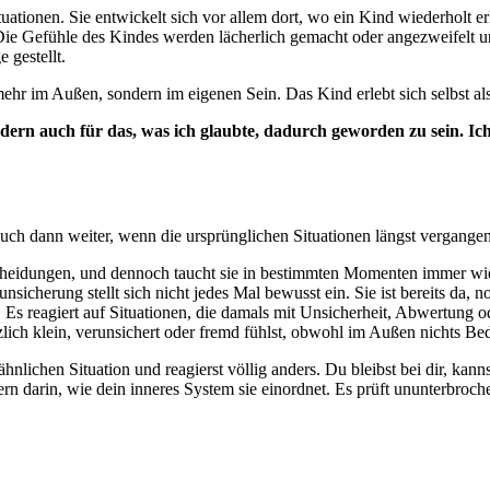
ationen. Sie entwickelt sich vor allem dort, wo ein Kind wiederholt er
: Die Gefühle des Kindes werden lächerlich gemacht oder angezweifelt 
 gestellt.
 mehr im Außen, sondern im eigenen Sein. Das Kind erlebt sich selbst al
dern auch für das, was ich glaubte, dadurch geworden zu sein. Ich
uch dann weiter, wenn die ursprünglichen Situationen längst vergangen
scheidungen, und dennoch taucht sie in bestimmten Momenten immer wie
icherung stellt sich nicht jedes Mal bewusst ein. Sie ist bereits da, n
at. Es reagiert auf Situationen, die damals mit Unsicherheit, Abwertung
lich klein, verunsichert oder fremd fühlst, obwohl im Außen nichts Bed
hnlichen Situation und reagierst völlig anders. Du bleibst bei dir, kann
ndern darin, wie dein inneres System sie einordnet. Es prüft ununterbroch