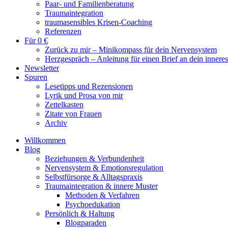
Paar- und Familienberatung
Traumaintegration
traumasensibles Krisen-Coaching
Referenzen
Für 0 €
Zurück zu mir – Minikompass für dein Nervensystem
Herzgespräch – Anleitung für einen Brief an dein innere
Newsletter
Spuren
Lesetipps und Rezensionen
Lyrik und Prosa von mir
Zettelkasten
Zitate von Frauen
Archiv
Willkommen
Blog
Beziehungen & Verbundenheit
Nervensystem & Emotionsregulation
Selbstfürsorge & Alltagspraxis
Traumaintegration & innere Muster
Methoden & Verfahren
Psychoedukation
Persönlich & Haltung
Blogparaden