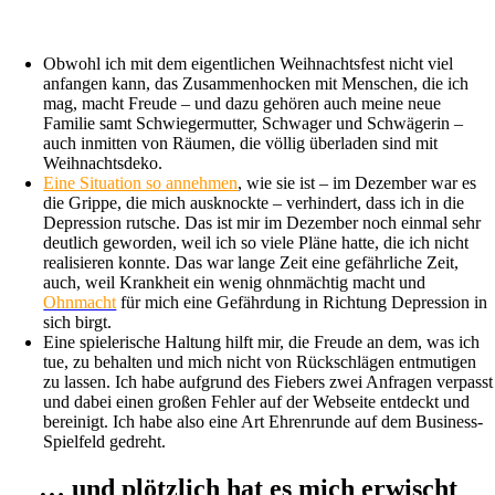
Obwohl ich mit dem eigentlichen Weihnachtsfest nicht viel
anfangen kann, das Zusammenhocken mit Menschen, die ich
mag, macht Freude – und dazu gehören auch meine neue
Familie samt Schwiegermutter, Schwager und Schwägerin –
auch inmitten von Räumen, die völlig überladen sind mit
Weihnachtsdeko.
Eine Situation so annehmen
, wie sie ist – im Dezember war es
die Grippe, die mich ausknockte – verhindert, dass ich in die
Depression rutsche. Das ist mir im Dezember noch einmal sehr
deutlich geworden, weil ich so viele Pläne hatte, die ich nicht
realisieren konnte. Das war lange Zeit eine gefährliche Zeit,
auch, weil Krankheit ein wenig ohnmächtig macht und
Ohnmacht
für mich eine Gefährdung in Richtung Depression in
sich birgt.
Eine spielerische Haltung hilft mir, die Freude an dem, was ich
tue, zu behalten und mich nicht von Rückschlägen entmutigen
zu lassen. Ich habe aufgrund des Fiebers zwei Anfragen verpasst
und dabei einen großen Fehler auf der Webseite entdeckt und
bereinigt. Ich habe also eine Art Ehrenrunde auf dem Business-
Spielfeld gedreht.
… und plötzlich hat es mich erwischt