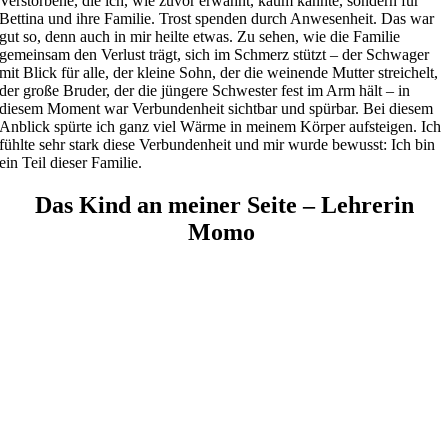
Verstorbene, die ich, wie zuvor erwähnt, kaum kannte, sondern für
Bettina und ihre Familie. Trost spenden durch Anwesenheit. Das war
gut so, denn auch in mir heilte etwas. Zu sehen, wie die Familie
gemeinsam den Verlust trägt, sich im Schmerz stützt – der Schwager
mit Blick für alle, der kleine Sohn, der die weinende Mutter streichelt,
der große Bruder, der die jüngere Schwester fest im Arm hält – in
diesem Moment war Verbundenheit sichtbar und spürbar. Bei diesem
Anblick spürte ich ganz viel Wärme in meinem Körper aufsteigen. Ich
fühlte sehr stark diese Verbundenheit und mir wurde bewusst: Ich bin
ein Teil dieser Familie.
Das Kind an meiner Seite – Lehrerin
Momo