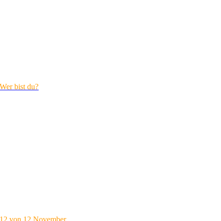
Wer bist du?
12 von 12 November