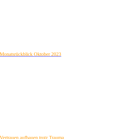
Monatsrückblick Oktober 2023
Vertrauen aufbauen trotz Trauma