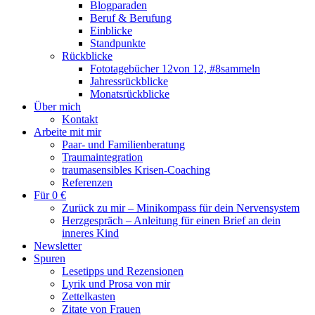
Blogparaden
Beruf & Berufung
Einblicke
Standpunkte
Rückblicke
Fototagebücher 12von 12, #8sammeln
Jahressrückblicke
Monatsrückblicke
Über mich
Kontakt
Arbeite mit mir
Paar- und Familienberatung
Traumaintegration
traumasensibles Krisen-Coaching
Referenzen
Für 0 €
Zurück zu mir – Minikompass für dein Nervensystem
Herzgespräch – Anleitung für einen Brief an dein
inneres Kind
Newsletter
Spuren
Lesetipps und Rezensionen
Lyrik und Prosa von mir
Zettelkasten
Zitate von Frauen