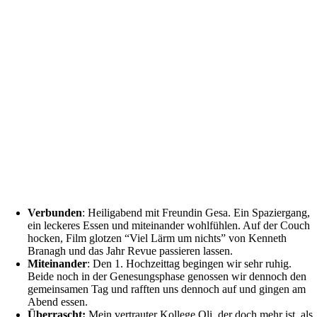
Verbunden
: Heiligabend mit Freundin Gesa. Ein Spaziergang,
ein leckeres Essen und miteinander wohlfühlen. Auf der Couch
hocken, Film glotzen “Viel Lärm um nichts” von Kenneth
Branagh und das Jahr Revue passieren lassen.
Miteinander
: Den 1. Hochzeittag begingen wir sehr ruhig.
Beide noch in der Genesungsphase genossen wir dennoch den
gemeinsamen Tag und rafften uns dennoch auf und gingen am
Abend essen.
Überrascht:
Mein vertrauter Kollege Oli, der doch mehr ist, als