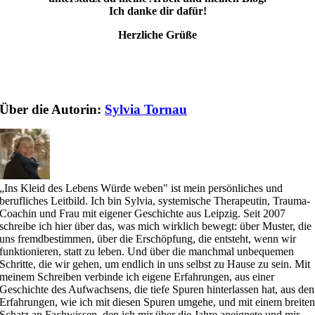
Ich danke dir dafür!
Herzliche Grüße
Über die Autorin:
Sylvia Tornau
„Ins Kleid des Lebens Würde weben" ist mein persönliches und
berufliches Leitbild. Ich bin Sylvia, systemische Therapeutin, Trauma-
Coachin und Frau mit eigener Geschichte aus Leipzig. Seit 2007
schreibe ich hier über das, was mich wirklich bewegt: über Muster, die
uns fremdbestimmen, über die Erschöpfung, die entsteht, wenn wir
funktionieren, statt zu leben. Und über die manchmal unbequemen
Schritte, die wir gehen, um endlich in uns selbst zu Hause zu sein. Mit
meinem Schreiben verbinde ich eigene Erfahrungen, aus einer
Geschichte des Aufwachsens, die tiefe Spuren hinterlassen hat, aus den
Erfahrungen, wie ich mit diesen Spuren umgehe, und mit einem breite
Schatz an Fachwissen, den ich mir über die Jahre aneignete und mir