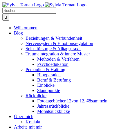
Zum
Inhalt
Suche
springen
nach:
Willkommen
Blog
Beziehungen & Verbundenheit
Nervensystem & Emotionsregulation
Selbstfürsorge & Alltagspraxis
Traumaintegration & innere Muster
Methoden & Verfahren
Psychoedukation
Persönlich & Haltung
Blogparaden
Beruf & Berufung
Einblicke
Standpunkte
Rückblicke
Fototagebücher 12von 12, #8sammeln
Jahressrückblicke
Monatsrückblicke
Über mich
Kontakt
Arbeite mit mir