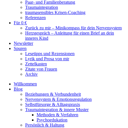
Paar- und Familienberatung
Traumaintegration
traumasensibles Krisen-Coaching
Referenzen
Für 0 €
Zurück zu mir – Minikompass für dein Nervensystem
Herzgespräch – Anleitung für einen Brief an dein
inneres Kind
Newsletter
Spuren
Lesetipps und Rezensionen
Lyrik und Prosa von mir
Zettelkasten
Zitate von Frauen
Archiv
Willkommen
Blog
Beziehungen & Verbundenheit
Nervensystem & Emotionsregulation
Selbstfürsorge & Alltagspraxis
Traumaintegration & innere Muster
Methoden & Verfahren
Psychoedukation
Persönlich & Haltung