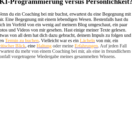
KI-Programmierung versus Persönlichkeit
enn du ein Coaching bei mir buchst, erwartest du eine Begegnung mit
ir. Eine Begegnung mit einem lebendigen Wesen. Bestenfalls hast du
ich im Vorfeld von ein wenig auf meinem Blog umgeschaut, ein paar
otos und Videos von mir gesehen. Hast einige meiner Texte gelesen.
twas von all dem hat dich dazu gebracht, deinem Impuls zu folgen und
en
Termin zu buchen
. Vielleicht war es ein
Lächeln
von mir, ein
ritischer Blick
, eine
Haltung
oder meine
Erfahrungen
. Auf jeden Fall
rwartest du mehr von einem Coaching bei mir, als eine in freundlichem
onfall vorgetragene Wiedergabe meines gesammelten Wissens.