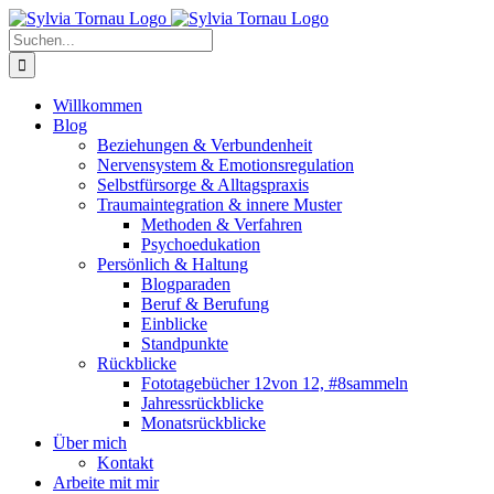
Zum
Inhalt
Suche
springen
nach:
Willkommen
Blog
Beziehungen & Verbundenheit
Nervensystem & Emotionsregulation
Selbstfürsorge & Alltagspraxis
Traumaintegration & innere Muster
Methoden & Verfahren
Psychoedukation
Persönlich & Haltung
Blogparaden
Beruf & Berufung
Einblicke
Standpunkte
Rückblicke
Fototagebücher 12von 12, #8sammeln
Jahressrückblicke
Monatsrückblicke
Über mich
Kontakt
Arbeite mit mir