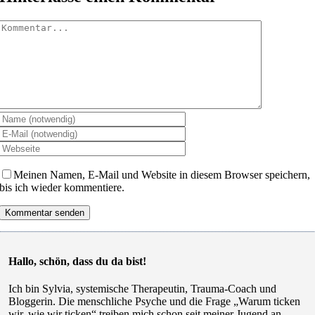
Kommentar
Meinen Namen, E-Mail und Website in diesem Browser speichern,
bis ich wieder kommentiere.
Hallo, schön, dass du da bist!
Ich bin Sylvia, systemische Therapeutin, Trauma-Coach und
Bloggerin. Die menschliche Psyche und die Frage „Warum ticken
wir, wie wir ticken“ treiben mich schon seit meiner Jugend an.