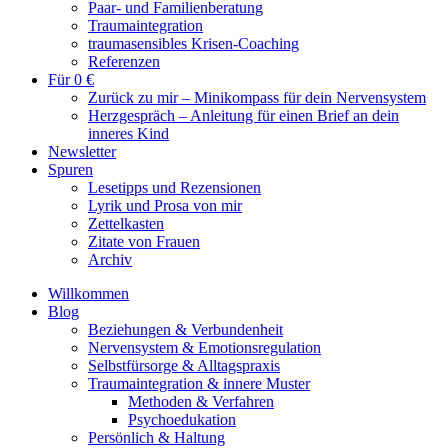
Paar- und Familienberatung
Traumaintegration
traumasensibles Krisen-Coaching
Referenzen
Für 0 €
Zurück zu mir – Minikompass für dein Nervensystem
Herzgespräch – Anleitung für einen Brief an dein
inneres Kind
Newsletter
Spuren
Lesetipps und Rezensionen
Lyrik und Prosa von mir
Zettelkasten
Zitate von Frauen
Archiv
Willkommen
Blog
Beziehungen & Verbundenheit
Nervensystem & Emotionsregulation
Selbstfürsorge & Alltagspraxis
Traumaintegration & innere Muster
Methoden & Verfahren
Psychoedukation
Persönlich & Haltung