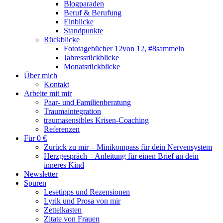
Blogparaden
Beruf & Berufung
Einblicke
Standpunkte
Rückblicke
Fototagebücher 12von 12, #8sammeln
Jahressrückblicke
Monatsrückblicke
Über mich
Kontakt
Arbeite mit mir
Paar- und Familienberatung
Traumaintegration
traumasensibles Krisen-Coaching
Referenzen
Für 0 €
Zurück zu mir – Minikompass für dein Nervensystem
Herzgespräch – Anleitung für einen Brief an dein
inneres Kind
Newsletter
Spuren
Lesetipps und Rezensionen
Lyrik und Prosa von mir
Zettelkasten
Zitate von Frauen