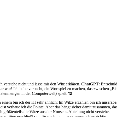
ch verstehe nicht und lasse mir den Witz erklären.
ChatGPT
: Entschul
lar war! Ich habe versucht, ein Wortspiel zu machen, das zwischen „Bi
atenmengen in der Computerwelt) spielt. 🙈
n einem bin ich der KI sehr ähnlich: Im Witze erzählen bin ich miserabe
eist verhaue ich die Pointe. Aber das hängt sicher damit zusammen, da
ch größtenteils die Witze aus der Nonsens-Abteilung nicht verstehe.
eren Sinn erschließt sich für mich nicht, was, wenn ich es richtig