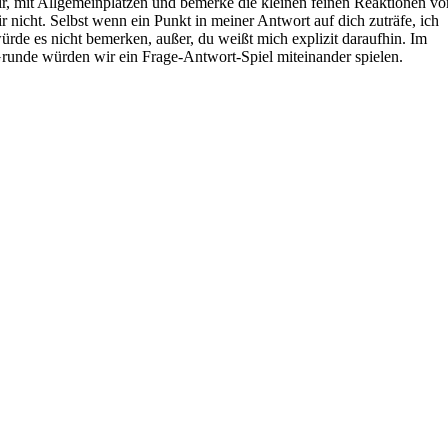
ir, mit Allgemeinplätzen und bemerke die kleinen feinen Reaktionen vo
ir nicht. Selbst wenn ein Punkt in meiner Antwort auf dich zuträfe, ich
ürde es nicht bemerken, außer, du weißt mich explizit daraufhin. Im
runde würden wir ein Frage-Antwort-Spiel miteinander spielen.