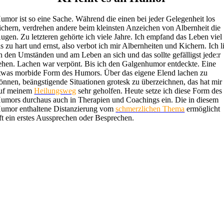
umor ist so eine Sache. Während die einen bei jeder Gelegenheit los
ichern, verdrehen andere beim kleinsten Anzeichen von Albernheit die
ugen. Zu letzteren gehörte ich viele Jahre. Ich empfand das Leben viel
ls zu hart und ernst, also verbot ich mir Albernheiten und Kichern. Ich li
n den Umständen und am Leben an sich und das sollte gefälligst jede:r
ehen. Lachen war verpönt. Bis ich den Galgenhumor entdeckte. Eine
twas morbide Form des Humors. Über das eigene Elend lachen zu
önnen, beängstigende Situationen grotesk zu überzeichnen, das hat mir
uf meinem
Heilungsweg
sehr geholfen. Heute setze ich diese Form des
umors durchaus auch in Therapien und Coachings ein. Die in diesem
umor enthaltene Distanzierung vom
schmerzlichen Thema
ermöglicht
ft ein erstes Aussprechen oder Besprechen.