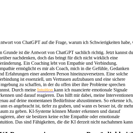
ntwort von ChatGPT auf die Frage, warum ich Schwierigkeiten habe, 
m Grunde ist die Antwort von ChatGPT sachlich richtig. Jetzt kannst d
arüber nachdenken, doch das bringt für dich nicht wirklich eine
eränderung. Ein Coaching lebt von Empathie und Verbindung.
mpathie ermöglicht es mir als Coach, mich in die Gefühle, Gedanken
nd Erfahrungen einer anderen Person hineinzuversetzen. Eine solche
erbindung ist essenziell, um Vertrauen aufzubauen und eine sichere
mgebung zu schaffen, in der du offen über ihre Probleme sprechen
annst. Durch meine
Intuition
kann ich nuancierte emotionale Signale
rkennen und darauf reagieren. Das hilft mir dabei, meine Interventione
enau auf deine momentanen Bedürfnisse abzustimmen. So erkenne ich,
ann es angebracht ist, tiefer zu graben, und wann es besser ist, dir meh
aum zu geben. KI-Systeme können Muster erkennen und darauf
eagieren, aber sie besitzen keine echte Empathie oder emotionale
ntuition. Das sind Fähigkeiten, die die KI derzeit nicht nachahmen kann