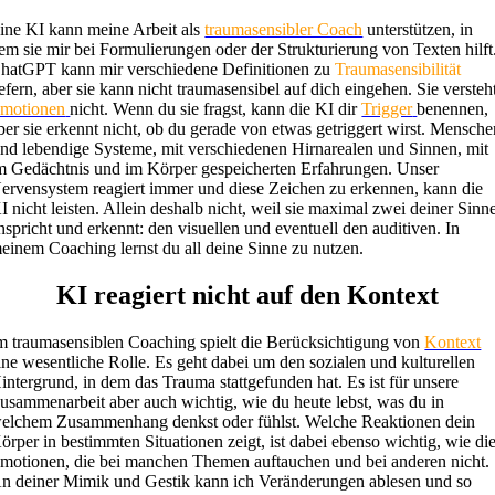
ine KI kann meine Arbeit als
traumasensibler Coach
unterstützen, in
em sie mir bei Formulierungen oder der Strukturierung von Texten hilft
hatGPT kann mir verschiedene Definitionen zu
Traumasensibilität
iefern, aber sie kann nicht traumasensibel auf dich eingehen. Sie versteh
motionen
nicht. Wenn du sie fragst, kann die KI dir
Trigger
benennen,
ber sie erkennt nicht, ob du gerade von etwas getriggert wirst. Mensch
ind lebendige Systeme, mit verschiedenen Hirnarealen und Sinnen, mit
m Gedächtnis und im Körper gespeicherten Erfahrungen. Unser
ervensystem reagiert immer und diese Zeichen zu erkennen, kann die
I nicht leisten. Allein deshalb nicht, weil sie maximal zwei deiner Sinn
nspricht und erkennt: den visuellen und eventuell den auditiven. In
einem Coaching lernst du all deine Sinne zu nutzen.
KI reagiert nicht auf den Kontext
m traumasensiblen Coaching spielt die Berücksichtigung von
Kontext
ine wesentliche Rolle. Es geht dabei um den sozialen und kulturellen
intergrund, in dem das Trauma stattgefunden hat. Es ist für unsere
usammenarbeit aber auch wichtig, wie du heute lebst, was du in
elchem Zusammenhang denkst oder fühlst. Welche Reaktionen dein
örper in bestimmten Situationen zeigt, ist dabei ebenso wichtig, wie di
motionen, die bei manchen Themen auftauchen und bei anderen nicht.
n deiner Mimik und Gestik kann ich Veränderungen ablesen und so