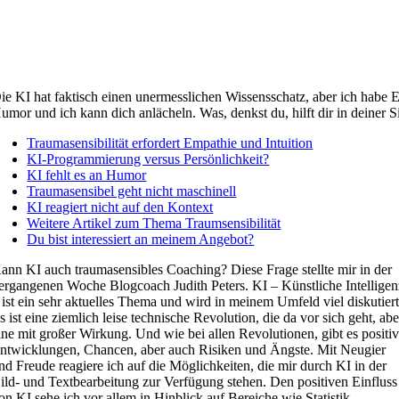
ie KI hat faktisch einen unermesslichen Wissensschatz, aber ich habe
umor und ich kann dich anlächeln. Was, denkst du, hilft dir in deiner S
Traumasensibilität erfordert Empathie und Intuition
KI-Programmierung versus Persönlichkeit?
KI fehlt es an Humor
Traumasensibel geht nicht maschinell
KI reagiert nicht auf den Kontext
Weitere Artikel zum Thema Traumsensibilität
Du bist interessiert an meinem Angebot?
ann KI auch traumasensibles Coaching? Diese Frage stellte mir in der
ergangenen Woche Blogcoach Judith Peters. KI – Künstliche Intelligen
 ist ein sehr aktuelles Thema und wird in meinem Umfeld viel diskutiert
s ist eine ziemlich leise technische Revolution, die da vor sich geht, abe
ine mit großer Wirkung. Und wie bei allen Revolutionen, gibt es positi
ntwicklungen, Chancen, aber auch Risiken und Ängste. Mit Neugier
nd Freude reagiere ich auf die Möglichkeiten, die mir durch KI in der
ild- und Textbearbeitung zur Verfügung stehen. Den positiven Einfluss
on KI sehe ich vor allem in Hinblick auf Bereiche wie Statistik,