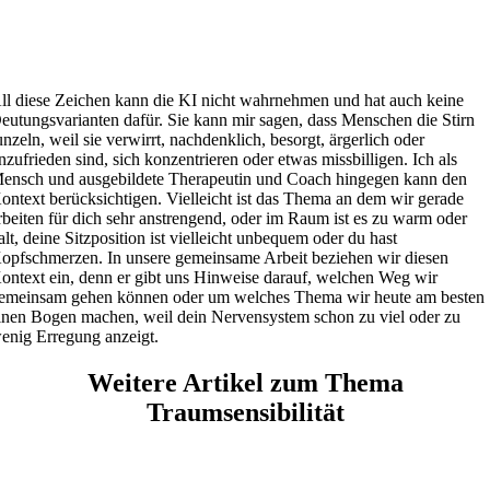
ll diese Zeichen kann die KI nicht wahrnehmen und hat auch keine
eutungsvarianten dafür. Sie kann mir sagen, dass Menschen die Stirn
unzeln, weil sie verwirrt, nachdenklich, besorgt, ärgerlich oder
nzufrieden sind, sich konzentrieren oder etwas missbilligen. Ich als
ensch und ausgebildete Therapeutin und Coach hingegen kann den
ontext berücksichtigen. Vielleicht ist das Thema an dem wir gerade
rbeiten für dich sehr anstrengend, oder im Raum ist es zu warm oder
alt, deine Sitzposition ist vielleicht unbequem oder du hast
opfschmerzen. In unsere gemeinsame Arbeit beziehen wir diesen
ontext ein, denn er gibt uns Hinweise darauf, welchen Weg wir
emeinsam gehen können oder um welches Thema wir heute am besten
inen Bogen machen, weil dein Nervensystem schon zu viel oder zu
enig Erregung anzeigt.
Weitere Artikel zum Thema
Traumsensibilität