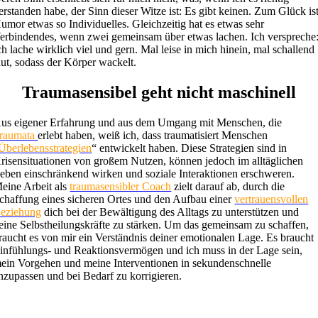
erstanden habe, der Sinn dieser Witze ist: Es gibt keinen. Zum Glück is
umor etwas so Individuelles. Gleichzeitig hat es etwas sehr
erbindendes, wenn zwei gemeinsam über etwas lachen. Ich verspreche
ch lache wirklich viel und gern. Mal leise in mich hinein, mal schallend
aut, sodass der Körper wackelt.
Traumasensibel geht nicht maschinell
us eigener Erfahrung und aus dem Umgang mit Menschen, die
raumata
erlebt haben, weiß ich, dass traumatisiert Menschen
Überlebensstrategien
“ entwickelt haben. Diese Strategien sind in
risensituationen von großem Nutzen, können jedoch im alltäglichen
eben einschränkend wirken und soziale Interaktionen erschweren.
eine Arbeit als
traumasensibler Coach
zielt darauf ab, durch die
chaffung eines sicheren Ortes und den Aufbau einer
vertrauensvollen
eziehung
dich bei der Bewältigung des Alltags zu unterstützen und
eine Selbstheilungskräfte zu stärken. Um das gemeinsam zu schaffen,
raucht es von mir ein Verständnis deiner emotionalen Lage. Es braucht
infühlungs- und Reaktionsvermögen und ich muss in der Lage sein,
ein Vorgehen und meine Interventionen in sekundenschnelle
nzupassen und bei Bedarf zu korrigieren.